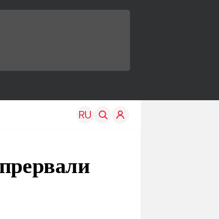
 прервали
TRAVEL
EDU
Моя страна
Новости