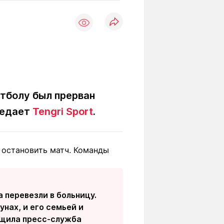
Вокруг света
Образование
Путевые
Учебные
заметки
заведения
Маршруты
ты
Заилийского
Алатау
утболу был прерван
ередает
Tengri Sport
.
Светлая тема
ы остановить матч. Команды
Мы в социальных сетях
 перевезли в больницу.
унах, и его семьей и
общила пресс-служба