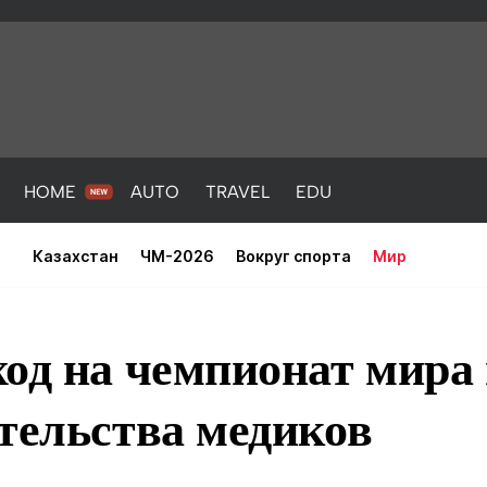
HOME
AUTO
TRAVEL
EDU
Казахстан
ЧМ-2026
Вокруг спорта
Мир
од на чемпионат мира
тельства медиков
PORT
HEALTH
HOME
AUTO
Новости
порт
Новости
Новости