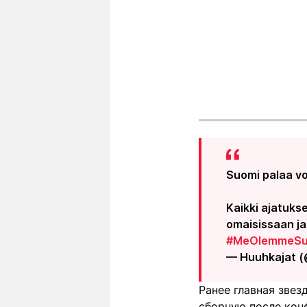
Suomi palaa voi
Kaikki ajatuks
omaisissaan ja 
#MeOlemmeSu
— Huuhkajat 
Ранее главная зве
сборную после кон