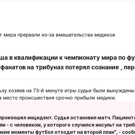
Статьи
округ спорта
Статьи
Полезное
ренды
Блоги
ига
Обзоры
емпионов
Спецпроек
ша в квалификации к чемпионату мира по ф
з фанатов на трибунах потерял сознание , п
Контакты редакции
Вакансии
Реклама
Пресс-центр
льзу хозяев на 73-й минуте игры судьи были вынужден
клама
на место происшествия срочно прибыли медики.
+7 (700) 3 888 188
произошел инцидент. Судья остановил матч. Пациента
и - с человеком, у которого случился инсульт на триб
акие моменты футбол отходит на второй план", - со