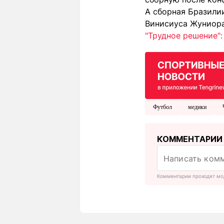
А сборная Бразили
Винисиуса Жуниора
"Трудное решение"
Футбол
медики
КОММЕНТАРИИ
Комментарии проходят мо