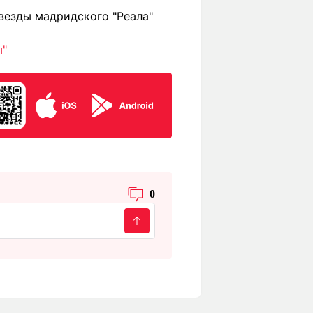
везды мадридского "Реала"
ы"
0