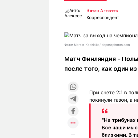
Статьи
Выгодно
В
Антон Алексеев
Погода
Полезно
Т
Корреспондент
Спецпроекты
Любопытно
Л
ч
Рейтинги
Гороскопы
Рецепты
Фото: Marcin_Kadziolka/ depositphotos.com
Матч Финляндия - Поль
после того, как один и
О проекте
При счете 2:1 в по
Редакция
Ре
покинули газон, а 
+7 (777) 001 44 99
"На трибунах 
Все наши мысл
близкими. В т