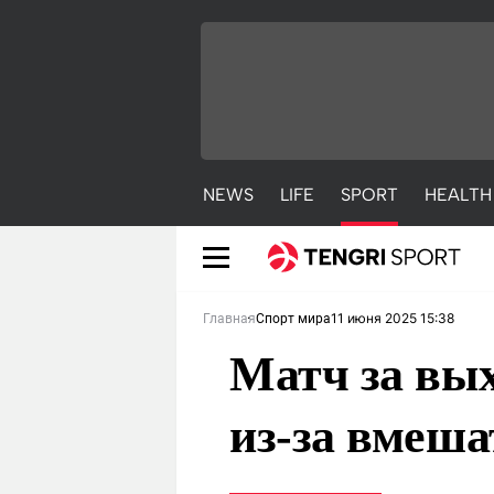
NEWS
LIFE
SPORT
HEALTH
11 июня 2025 15:38
Главная
Спорт мира
Матч за вых
из-за вмеша
NEWS
LIFE
S
Новости
Красиво
С