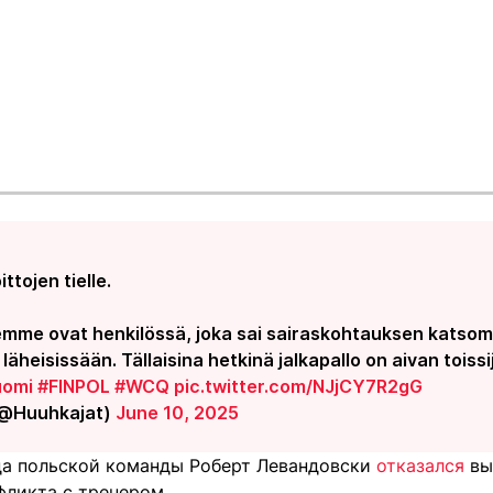
ttojen tielle.
emme ovat henkilössä, joka sai sairaskohtauksen katso
läheisissään. Tällaisina hetkinä jalkapallo on aivan toissi
omi
#FINPOL
#WCQ
pic.twitter.com/NJjCY7R2gG
(@Huuhkajat)
June 10, 2025
зда польской команды Роберт Левандовски
отказался
вы
фликта с тренером.