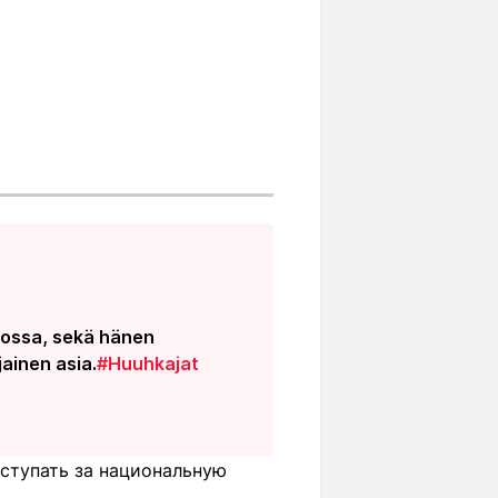
mossa, sekä hänen
jainen asia.
#Huuhkajat
ступать за национальную