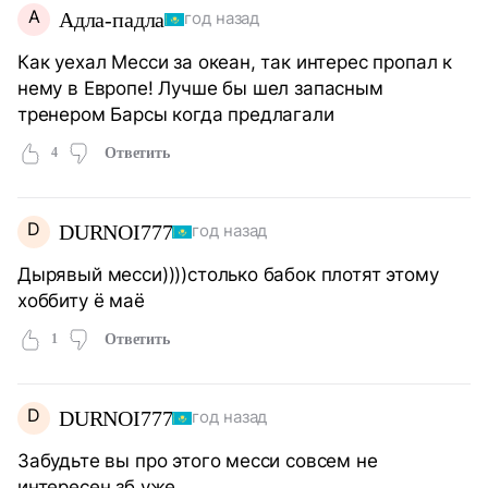
А
Адла-падла
год назад
Как уехал Месси за океан, так интерес пропал к
нему в Европе! Лучше бы шел запасным
тренером Барсы когда предлагали
4
Ответить
D
DURNOI777
год назад
Дырявый месси))))столько бабок плотят этому
хоббиту ё маё
1
Ответить
D
DURNOI777
год назад
Забудьте вы про этого месси совсем не
интересен зб уже