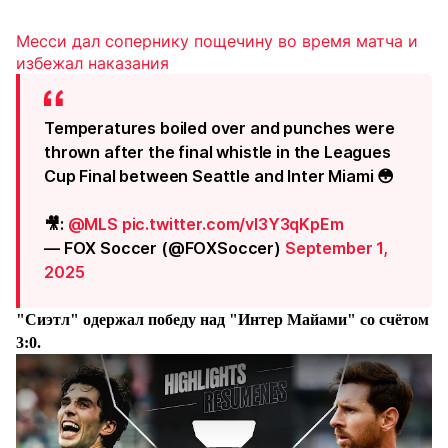
Месси дал сопернику пощечину во время матча и
избежал наказания
Temperatures boiled over and punches were
thrown after the final whistle in the Leagues
Cup Final between Seattle and Inter Miami 😳
🎥:
@MLS
pic.twitter.com/vI3Y3qKpEm
— FOX Soccer (@FOXSoccer)
September 1,
2025
"Сиэтл" одержал победу над "Интер Майами" со счётом
3:0.