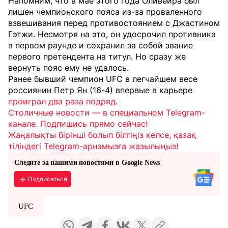
Напомним, что в мае этого года Оливейра был
лишен чемпионского пояса из-за проваленного
взвешивания перед противостоянием с Джастином
Гэтжи. Несмотря на это, он удосрочил противника
в первом раунде и сохранил за собой звание
первого претендента на титул. Но сразу же
вернуть пояс ему не удалось.
Ранее бывший чемпион UFC в легчайшем весе
россиянин Петр Ян (16-4) впервые в карьере
проиграл два раза подряд
.
Столичные новости — в специальном Telegram-
канале. Подпишись прямо сейчас!
Жаңалықты бірінші болып білгіңіз келсе, қазақ
тіліндегі Telegram-арнамызға жазылыңыз!
Следите за нашими новостями в Google News
Подписаться
UFC