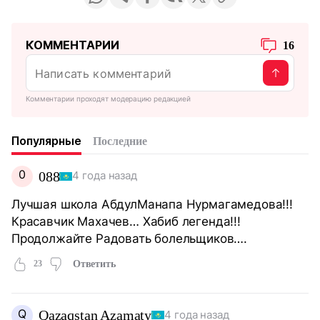
КОММЕНТАРИИ
16
Комментарии проходят модерацию редакцией
Популярные
Последние
0
088
4 года назад
Лучшая школа АбдулМанапа Нурмагамедова!!!
Красавчик Махачев… Хабиб легенда!!!
Продолжайте Радовать болельщиков….
23
Ответить
Q
Qazaqstan Azamaty
4 года назад