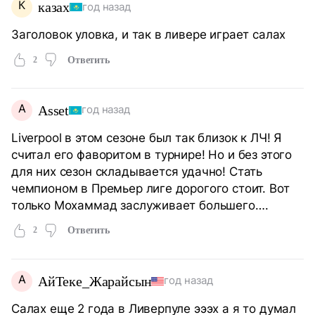
К
казах
год назад
Заголовок уловка, и так в ливере играет салах
2
Ответить
A
Asset
год назад
Liverpool в этом сезоне был так близок к ЛЧ! Я
считал его фаворитом в турнире! Но и без этого
для них сезон складывается удачно! Стать
чемпионом в Премьер лиге дорогого стоит. Вот
только Мохаммад заслуживает большего….
2
Ответить
А
АйТеке_Жарайсын
год назад
Салах еще 2 года в Ливерпуле эээх а я то думал