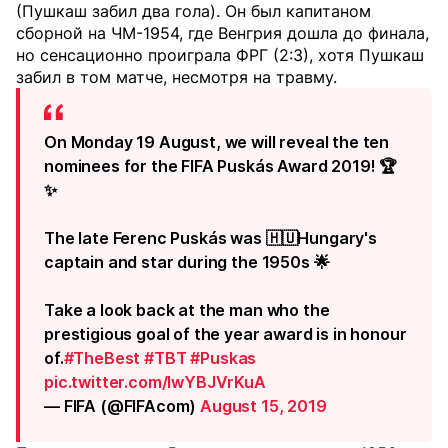
(Пушкаш забил два гола). Он был капитаном
сборной на ЧМ-1954, где Венгрия дошла до финала,
но сенсационно проиграла ФРГ (2:3), хотя Пушкаш
забил в том матче, несмотря на травму.
On Monday 19 August, we will reveal the ten
nominees for the FIFA Puskás Award 2019! 🏆
✨
The late Ferenc Puskás was 🇭🇺Hungary's
captain and star during the 1950s 🌟
Take a look back at the man who the
prestigious goal of the year award is in honour
of.
#TheBest
#TBT
#Puskas
pic.twitter.com/lwYBJVrKuA
— FIFA (@FIFAcom)
August 15, 2019