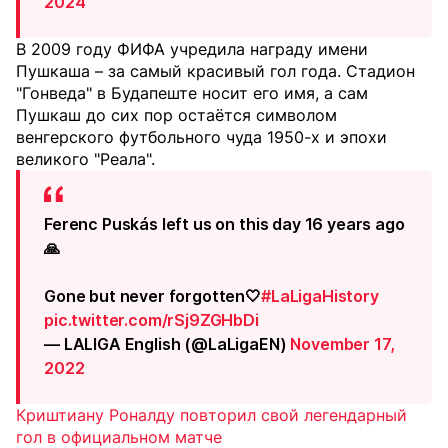
2024
В 2009 году ФИФА учредила награду имени
Пушкаша – за самый красивый гол года. Стадион
"Гонведа" в Будапеште носит его имя, а сам
Пушкаш до сих пор остаётся символом
венгерского футбольного чуда 1950-х и эпохи
великого "Реала".
Ferenc Puskás left us on this day 16 years ago
🙏
Gone but never forgotten🤍
#LaLigaHistory
pic.twitter.com/rSj9ZGHbDi
— LALIGA English (@LaLigaEN)
November 17,
2022
Криштиану Роналду повторил свой легендарный
гол в официальном матче