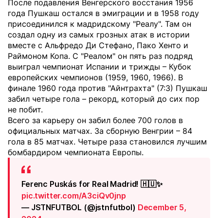
После подавления Венгерского восстания 1956
года Пушкаш остался в эмиграции и в 1958 году
присоединился к мадридскому "Реалу". Там он
создал одну из самых грозных атак в истории
вместе с Альфредо Ди Стефано, Пако Хенто и
Раймоном Копа. С "Реалом" он пять раз подряд
выиграл чемпионат Испании и трижды – Кубок
европейских чемпионов (1959, 1960, 1966). В
финале 1960 года против "Айнтрахта" (7:3) Пушкаш
забил четыре гола – рекорд, который до сих пор
не побит.
Всего за карьеру он забил более 700 голов в
официальных матчах. За сборную Венгрии – 84
гола в 85 матчах. Четыре раза становился лучшим
бомбардиром чемпионата Европы.
Ferenc Puskás for Real Madrid! 🇭🇺✨
pic.twitter.com/A3ciQv0jnp
— JSTNFUTBOL (@jstnfutbol)
December 5,