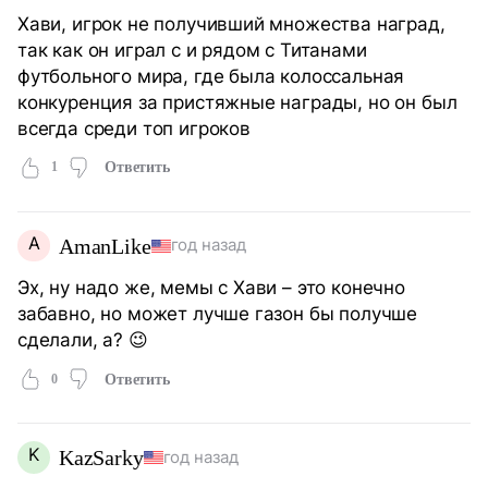
Хави, игрок не получивший множества наград,
так как он играл с и рядом с Титанами
футбольного мира, где была колоссальная
конкуренция за пристяжные награды, но он был
всегда среди топ игроков
1
Ответить
A
AmanLike
год назад
Эх, ну надо же, мемы с Хави – это конечно
забавно, но может лучше газон бы получше
сделали, а? 😉
0
Ответить
K
KazSarky
год назад