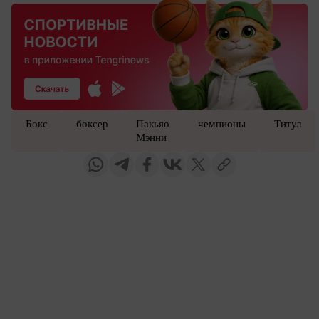
Бокс
боксер
Пакьяо
чемпионы
Титул
Мэнни