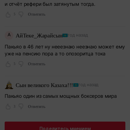
и отчёт рефери был затянутым тогда.
5
Ответить
А
АйТеке_Жарайсын
год назад
Пакьяо в 46 лет ну нееезнаю неезнаю может ему
уже на пенсию пора а то опозоритца тока
5
Ответить
Сын великого Казаха!!!
год назад
Пакьяо один из самых мощных боксеров мира
3
Ответить
Поделитесь мнением