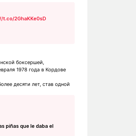
://t.co/2GhaKKe0sD
инской боксершей,
враля 1978 года в Кордове
олее десяти лет, став одной
s piñas que le daba el