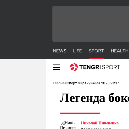
NEWS
LIFE
SPORT
HEALTH
29 июля 2025 21:37
Главная
Спорт мира
Легенда бок
NEWS
LIFE
S
Николай Пичененко
Новости
Красиво
С