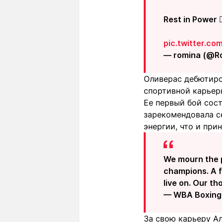
Rest in Power ✊
pic.twitter.c
— romina (@R
Оливерас дебютиров
спортивной карьер
Ее первый бой сост
зарекомендовала с
энергии, что и при
We mourn the p
champions. A fe
live on. Our th
— WBA Boxin
За свою карьеру Ал