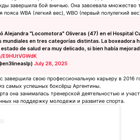
жды завершила бой вничью. Она завоевала множество 
я пояса WBA (легкий вес), WBO (первый полулегкий вес)
ó Alejandra "Locomotora" Oliveras (47) en el Hospital C
s mundiales en tres categorías distintas. La boxeadora 
 estado de salud era muy delicado, si bien había mejorad
om/E9HUtVGWdK
@en3lineaslp)
July 28, 2025
с завершила свою профессиональную карьеру в 2016 го
 из самых успешных боксёрш Аргентины.
орта она занималась тренерской деятельностью и учас
енных на поддержку молодежи и развитие спорта.