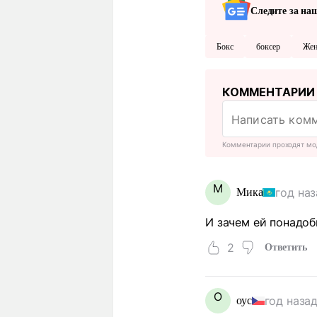
Следите за на
Бокс
боксер
Же
КОММЕНТАРИИ
Комментарии проходят мо
М
год на
Мика
И зачем ей понадоб
2
Ответить
О
год наза
оус