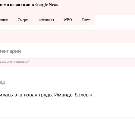
шими новостями в Google News
нщина
Смерть
чемпионы
WBO
Титул
дерацию редакцией
зад
илась эта новая грудь. Иманды болсын
д