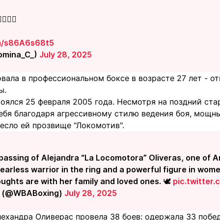
😢🖤
om/s86A6s68t5
omina_C_)
July 28, 2025
ала в профессиональном боксе в возрасте 27 лет - от
ы.
оялся 25 февраля 2005 года. Несмотря на поздний ста
ебя благодаря агрессивному стилю ведения боя, мощн
несло ей прозвище "Локомотив".
assing of Alejandra “La Locomotora” Oliveras, one of A
arless warrior in the ring and a powerful figure in women
oughts are with her family and loved ones. 🕊️
pic.twitte
g (@WBABoxing)
July 28, 2025
ехандра Оливерас провела 38 боев: одержала 33 побед