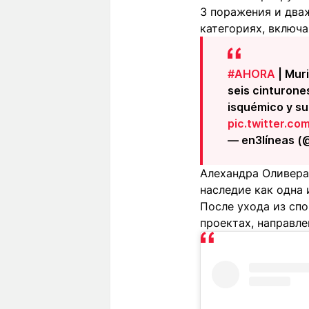
3 поражения и два
категориях, включа
#AHORA
| Muri
seis cinturone
isquémico y su
pic.twitter.c
— en3líneas (
Алехандра Оливера
наследие как одна
После ухода из сп
проектах, направл