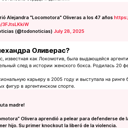
ió Alejandra "Locomotora" Oliveras a los 47 años
https
m/3FJtsLKkiW
oticias (@todonoticias)
July 28, 2025
лехандра Оливерас?
с, известная как Локомотив, была выдающейся аргент
льный след в истории женского бокса. Родилась 20 фе
иональную карьеру в 2005 году и выступала на ринге б
х фигур в аргентинском спорте.
 puta madre!
omotora” Olivera aprendió a pelear para defenderse de la
er hijo. Su primer knockout la liberó de la violencia.