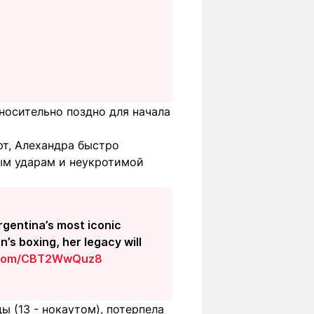
носительно поздно для начала
рт, Алехандра быстро
ым ударам и неукротимой
rgentina’s most iconic
’s boxing, her legacy will
r.com/CBT2WwQuz8
ы (13 - нокаутом), потерпела