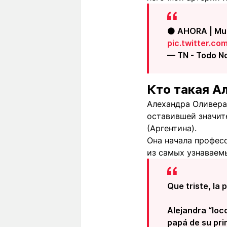
⚫ AHORA | Mur
pic.twitter.co
— TN - Todo N
Кто такая А
Алехандра Оливера
оставившей значите
(Аргентина).
Она начала професс
из самых узнаваемы
Que triste, la
Alejandra “loc
papá de su prim