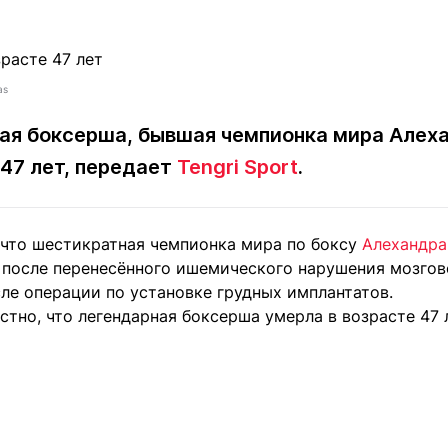
Статьи
округ спорта
Статьи
Полезное
ренды
Блоги
ига
Обзоры
as
емпионов
Спецпроек
кая боксерша, бывшая чемпионка мира Алех
 47 лет, передает
Tengri Sport
.
Контакты редакции
Вакансии
Реклама
Пресс-центр
 что шестикратная чемпионка мира по боксу
Алехандра
после перенесённого ишемического нарушения мозгов
ле операции по установке грудных имплантатов.
стно, что легендарная боксерша умерла в возрасте 47 
клама
+7 (700) 3 888 188