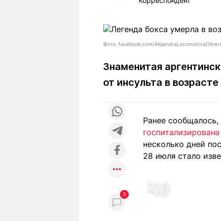
Корреспондент
Статьи
Выгодно
В
Погода
Полезно
Т
Спецпроекты
Любопытно
Л
Фото: facebook.com/AlejandraLocomotoraOliver
ч
Рейтинги
Гороскопы
Знаменитая аргентинс
Рецепты
от инсульта в возрасте
О проекте
Ранее сообщалось,
госпитализирована
несколько дней пос
28 июля стало изве
Редакция
Ре
+7 (777) 001 44 99
3