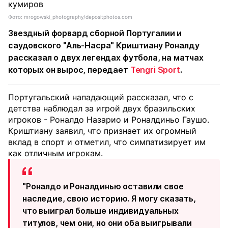
Фото: mrogowski_photography/depositphotos.com
Звездный форвард сборной Португалии и
саудовского "Аль-Насра" Криштиану Роналду
рассказал о двух легендах футбола, на матчах
которых он вырос, передает
Tengri Sport
.
Португальский нападающий рассказал, что с
детства наблюдал за игрой двух бразильских
игроков - Роналдо Назарио и Роналдиньо Гаушо.
Криштиану заявил, что признает их огромный
вклад в спорт и отметил, что симпатизирует им
как отличным игрокам.
"Роналдо и Роналдинью оставили свое
наследие, свою историю. Я могу сказать,
что выиграл больше индивидуальных
титулов, чем они, но они оба выигрывали