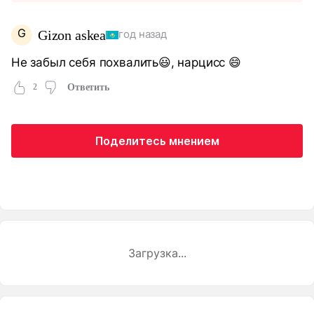
G
Gizon askea
год назад
Не забыл себя похвалить😃, нарцисс 😄
2
Ответить
Поделитесь мнением
Загрузка...