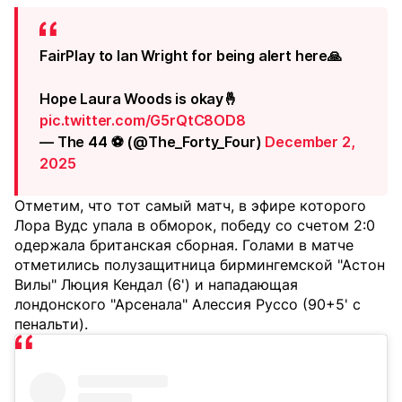
FairPlay to Ian Wright for being alert here🙏
Hope Laura Woods is okay🤞
pic.twitter.com/G5rQtC8OD8
— The 44 ⚽️ (@The_Forty_Four)
December 2,
2025
Отметим, что тот самый матч, в эфире которого
Лора Вудс упала в обморок, победу со счетом 2:0
одержала британская сборная. Голами в матче
отметились полузащитница бирмингемской "Астон
Вилы" Люция Кендал (6') и нападающая
лондонского "Арсенала" Алессия Руссо (90+5' с
пенальти).