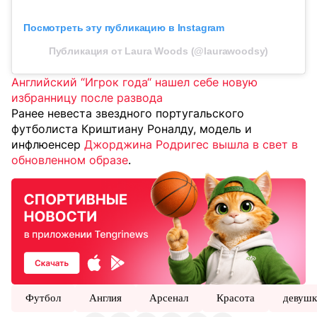
Посмотреть эту публикацию в Instagram
Публикация от Laura Woods (@laurawoodsy)
Английский “Игрок года“ нашел себе новую
избранницу после развода
Ранее невеста звездного португальского
футболиста Криштиану Роналду, модель и
инфлюенсер
Джорджина Родригес вышла в свет в
обновленном образе
.
Футбол
Англия
Арсенал
Красота
девушк