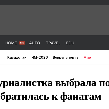
HOME
AUTO
TRAVEL
EDU
Казахстан
ЧМ-2026
Вокруг спорта
Мир
урналистка выбрала п
обратилась к фанатам
PORT
HEALTH
HOME
AUTO
Новости
порт
Новости
Новости