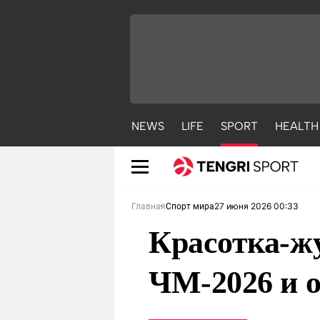
NEWS
LIFE
SPORT
HEALTH
27 июня 2026 00:33
Главная
Спорт мира
Красотка-ж
ЧМ-2026 и 
NEWS
LIFE
S
Новости
Красиво
С