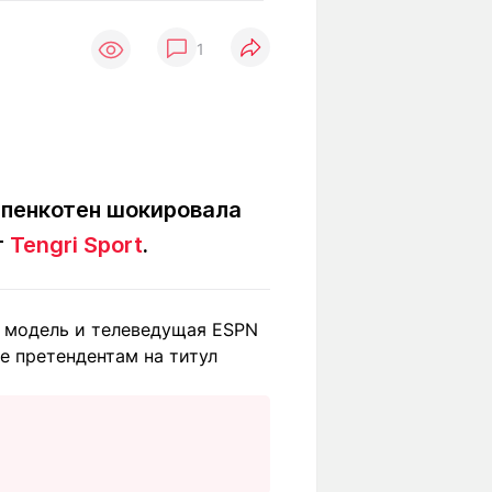
Вокруг света
Образование
1
Путевые
Учебные
заметки
заведения
Маршруты
ты
Заилийского
Алатау
ппенкотен шокировала
т
Tengri Sport
.
Светлая тема
й модель и телеведущая ESPN
Мы в социальных сетях
е претендентам на титул