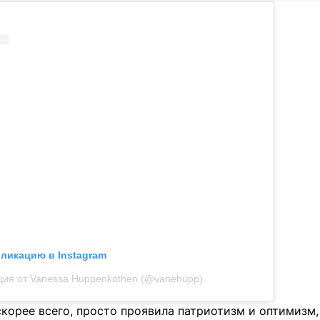
бликацию в Instagram
ция от Vanessa Huppenkothen (@vanehupp)
скорее всего, просто проявила патриотизм и оптимизм,