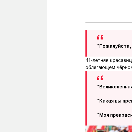
"Пожалуйста, 
41-летняя красави
облегающем чёрном
"Великолепная
"Какая вы пре
"Моя прекрасн