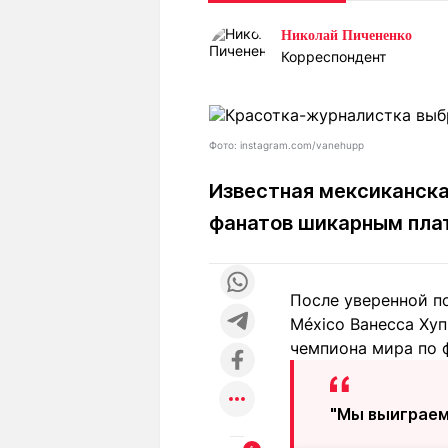
Статьи
Выгодно
В
Николай Пичененко
Погода
Полезно
Т
Корреспондент
Спецпроекты
Любопытно
Л
ч
Рейтинги
Гороскопы
Рецепты
Фото: instagram.com/vanehupp
Известная мексиканска
фанатов шикарным пла
О проекте
После уверенной п
Редакция
Ре
México Ванесса Хуп
+7 (777) 001 44 99
чемпиона мира по 
"Мы выиграем 