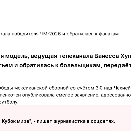
Статьи
округ спорта
Статьи
Полезное
ренды
Блоги
ига
Обзоры
емпионов
Спецпроек
я модель, ведущая телеканала Ванесса Ху
тьем и обратилась к болельщикам, передаё
Контакты редакции
Вакансии
Реклама
Пресс-центр
обеды мексиканской сборной со счётом 3:0 над Чехие
клама
пенкотен опубликовала смелое заявление, адресованно
+7 (700) 3 888 188
футболу.
Кубок мира", - пишет журналистка в соцсетях.