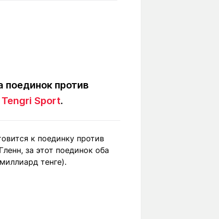
Вокруг света
Образование
Путевые
Учебные
заметки
заведения
Маршруты
ты
Заилийского
Алатау
а поединок против
т
Tengri Sport
.
Светлая тема
товится к поединку против
ленн, за этот поединок оба
Мы в социальных сетях
миллиард тенге).