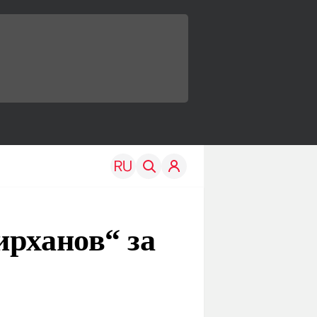
ирханов“ за
TRAVEL
EDU
Моя страна
Новости