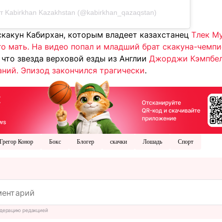
т Kabirkhan Kazakhstan (@kabirkhan_qazaqstan)
скакун Кабирхан, которым владеет казахстанец
Тлек Му
го мать. На видео попал и младший брат скакуна-чемп
 что звезда верховой езды из Англии
Джорджи Кэмпбел
аний. Эпизод закончился трагически
.
Грегор Конор
Бокс
Блогер
скачки
Лошадь
Спорт
дерацию редакцией