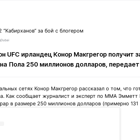
Статьи
округ спорта
Статьи
Полезное
ренды
Блоги
ига
Обзоры
емпионов
Спецпроек
gDubai
н UFC ирландец Конор Макгрегор получит з
ана Пола 250 миллионов долларов, передае
Контакты редакции
Вакансии
Реклама
Пресс-центр
альных сетях Конор Макгрегор рассказал о том, что го
а. Как сообщает журналист и эксперт по ММА Эмметт Г
клама
рар в размере 250 миллионов долларов (примерно 131 
+7 (700) 3 888 188