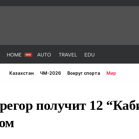
HOME
AUTO
TRAVEL
EDU
Казахстан
ЧМ-2026
Вокруг спорта
Мир
егор получит 12 “Каб
ром
PORT
HEALTH
HOME
AUTO
Новости
порт
Новости
Новости