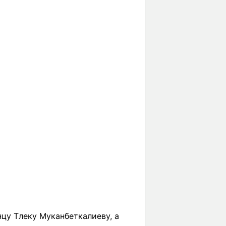
нцу Тлеку Муканбеткалиеву, а