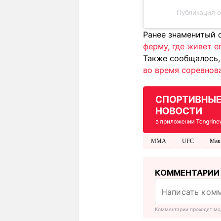
Публикация о
Ранее знаменитый 
ферму, где живет е
Также сообщалось,
во время соревнов
MMA
UFC
Мак
КОММЕНТАРИИ
Комментарии проходят мо