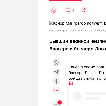
Статьи
Выгодно
В
3
Погода
Полезно
Т
Спецпроекты
Любопытно
Л
ч
Рейтинги
Гороскопы
Фото: Instagram/thenotoriousmma; X.com/Racin
Рецепты
Бывший двойной чемпио
блогера и боксера Лог
О проекте
Ранее в своих соци
блогера Логана Пол
Редакция
Ре
бойца получат гоно
+7 (777) 001 44 99
3