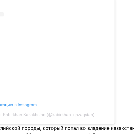
икацию в Instagram
т Kabirkhan Kazakhstan (@kabirkhan_qazaqstan)
глийской породы, который попал во владение казахста