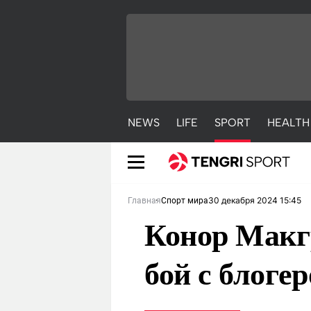
NEWS
LIFE
SPORT
HEALTH
30 декабря 2024 15:45
Главная
Спорт мира
Конор Макгр
бой с блоге
NEWS
LIFE
S
Новости
Красиво
С