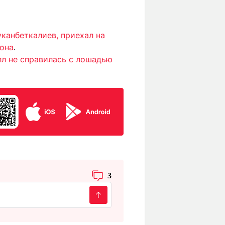
канбеткалиев, приехал на
иона
.
л не справилась с лошадью
3