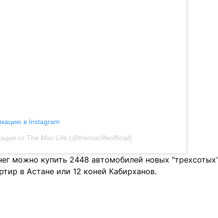
икацию в Instagram
ация от The Mac Life (@themaclifeofficial)
ег можно купить 2448 автомобилей новых "трехсотых" T
тир в Астане или 12 коней Кабирханов.