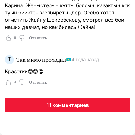
Карина. Женыстерын кутты болсын, казактын кок
туын бииктен желбиретындер, Особо хотел
отметить Жайну Шекербекову, смотрел все бои
наших девчат, но как билась Жайна!
8
Ответить
Т
Так мимо проходил
4 года назад
Красотки😍😍😍
4
Ответить
11 комментариев