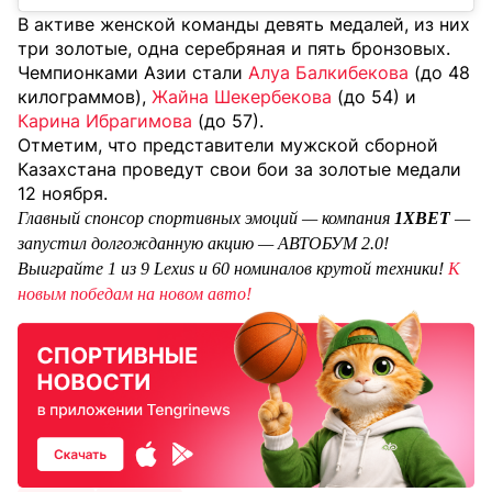
В активе женской команды девять медалей, из них
три золотые, одна серебряная и пять бронзовых.
Чемпионками Азии стали
Алуа Балкибекова
(до 48
килограммов),
Жайна Шекербекова
(до 54) и
Карина Ибрагимова
(до 57).
Отметим, что представители мужской сборной
Казахстана проведут свои бои за золотые медали
12 ноября.
Главный спонсор спортивных эмоций — компания
1XBET
—
запустил долгожданную акцию — АВТОБУМ 2.0!
Выиграйте 1 из 9 Lexus и 60 номиналов крутой техники!
К
новым победам на новом авто!