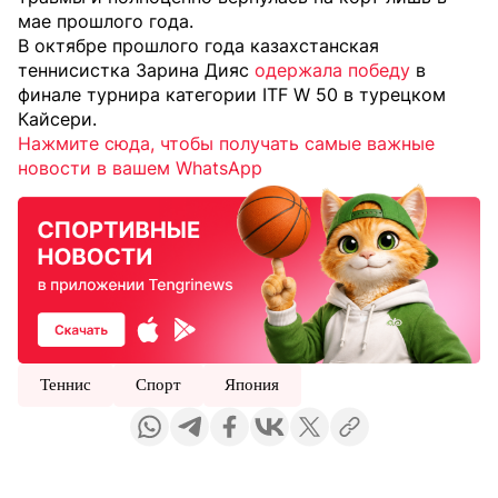
мае прошлого года.
В октябре прошлого года казахстанская
теннисистка Зарина Дияс
одержала победу
в
финале турнира категории ITF W 50 в турецком
Кайсери.
Нажмите сюда, чтобы получать самые важные
новости в вашем WhatsApp
Теннис
Спорт
Япония