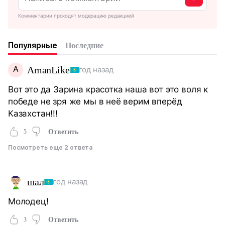
Комментарии проходят модерацию редакцией
Популярные
Последние
A
AmanLike
год назад
Вот это да Зарина красотка наша вот это воля к
победе не зря же мы в неё верим вперёд
Казахстан!!!
5
Ответить
Посмотреть еще 2 ответа
шал
год назад
Молодец!
3
Ответить