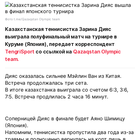
Фото t.me/Qazaqstan Olympic team
Казахстанская теннисистка Зарина Дияс
выиграла полуфинальный матч на турнире в
Куруме (Япония), передает корреспондент
TengriSport
со ссылкой на
Qazaqstan Olympic
team.
Дияс оказалась сильнее Мэйлин Ван из Китая.
Встреча продолжалась три сета.
В итоге казахстанка выиграла со счетом 6:3, 3:6,
7:5. Встреча продлилась 2 часа 16 минут.
Соперницей Дияс в финале будет Аяно Шимицу
(Япония).
Напомним, теннисистка пропустила два года из-за
травмы и полноценно вернулась на корт лишь в