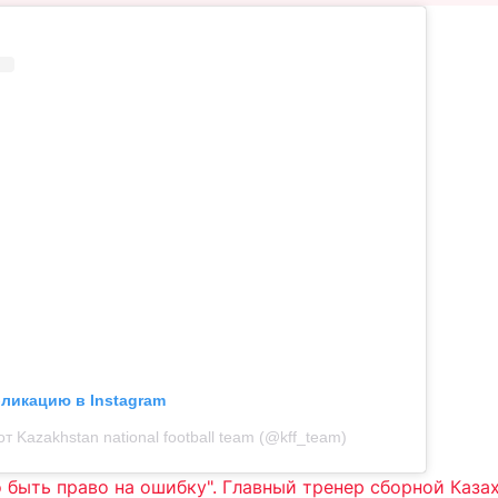
бликацию в Instagram
т Kazakhstan national football team (@kff_team)
 быть право на ошибку". Главный тренер сборной Каза