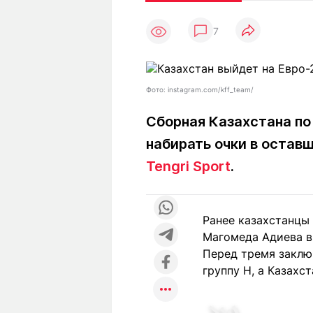
Статьи
Выгодно
В
7
Погода
Полезно
Т
Спецпроекты
Любопытно
Л
ч
Рейтинги
Гороскопы
Фото: instagram.com/kff_team/
Рецепты
Сборная Казахстана по
набирать очки в остав
О проекте
Tengri Sport
.
Ранее казахстанцы
Редакция
Ре
Магомеда Адиева в
+7 (777) 001 44 99
Перед тремя заклю
группу Н, а Казахст