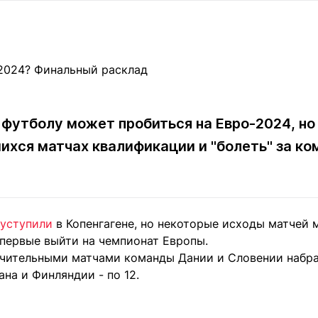
Статьи
округ спорта
Статьи
Полезное
ренды
Блоги
ига
Обзоры
емпионов
Спецпроек
 футболу может пробиться на Евро-2024, но
шихся матчах квалификации и "болеть" за к
Контакты редакции
Вакансии
Реклама
Пресс-центр
уступили
в Копенгагене, но некоторые исходы матчей 
клама
первые выйти на чемпионат Европы.
+7 (700) 3 888 188
чительными матчами команды Дании и Словении набрал
ана и Финляндии - по 12.