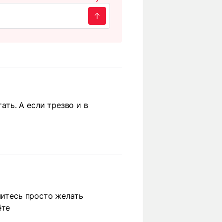
ать. А если трезво и в
читесь просто желать
ёте