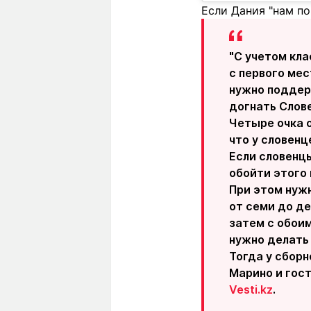
Если Дания "нам п
"С учетом кл
с первого мес
нужно поддер
догнать Слов
Четыре очка о
что у словенц
Если словенцы
обойти этого 
При этом нужн
от семи до де
затем с обои
нужно делать 
Тогда у сборн
Марино и гост
Vesti.kz
.