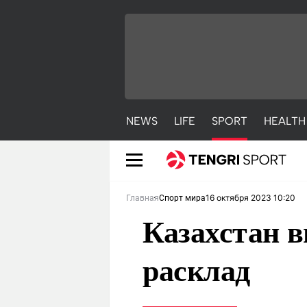
NEWS
LIFE
SPORT
HEALTH
16 октября 2023 10:20
Главная
Спорт мира
Казахстан 
расклад
NEWS
LIFE
S
Новости
Красиво
С