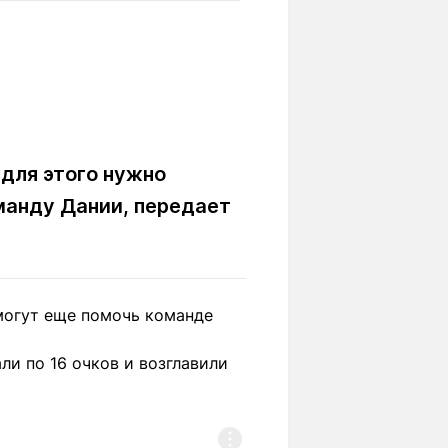
Вокруг света
Образование
Путевые
Учебные
заметки
заведения
Маршруты
ты
Заилийского
Алатау
 для этого нужно
оманду Дании, передает
Светлая тема
могут еще помочь команде
Мы в социальных сетях
и по 16 очков и возглавили