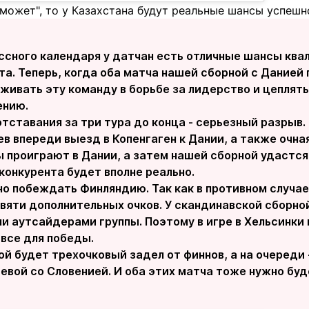
оможет", то у Казахстана будут реальные шансы успеш
ассного календаря у датчан есть отличные шансы ква
та. Теперь, когда оба матча нашей сборной с Данией
живать эту команду в борьбе за лидерство и цеплят
ению.
тставания за три тура до конца - серьезный разрыв.
ев впереди выезд в Копенгаген к Дании, а также очна
 проиграют в Дании, а затем нашей сборной удастся 
конкурента будет вполне реально.
о побеждать Финляндию. Так как в противном случае
вяти дополнительных очков. У скандинавской сборной
ми аутсайдерами группы. Поэтому в игре в Хельсинк
все для победы.
ой будет трехочковый задел от финнов, а на очереди
евой со Словенией. И оба этих матча тоже нужно буд