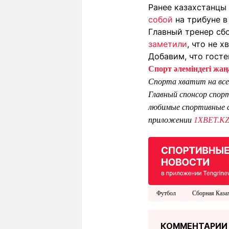
Ранее казахстанцы
собой
на трибуне в
Главный тренер сб
заметили
, что не х
Добавим, что госте
Спорт әлеміндегі жаңа
Спорта хватит на все
Главный спонсор спор
любимые спортивные с
приложении
1XBET.K
Футбол
Сборная Каза
КОММЕНТАРИИ