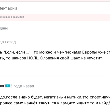
дерацию редакцией
дние
да назад
 "Если, если ..." , то можно и чемпионами Европы уже ст
ь, то шансов НОЛЬ. Словения свой шанс не упустит.
3 года назад
ин!
до,после видно будет, негативнын нытики,это спорт,нау
рошее само начнёт тянуться к вам,что ищите то и найд