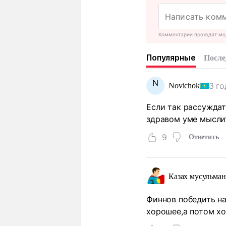
Комментарии проходят мо
Популярные
После
N
3 го
Novichok
Если так рассуждать
здравом уме мыслит
9
Ответить
Казах мусульман
Финнов победить на
хорошее,а потом хо