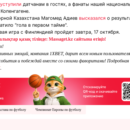
уступили
датчанам в гостях, а фанаты нашей национа
 Копенгагене.
орной Казахстана Магомед Адиев
высказался
о результ
ватило "гола в первом тайме".
вая игра с Финляндией пройдет завтра, 17 октября.
лықтар қазақ тілінде: Massaget.kz сайтына өтіңіз!
х!
тивных эмоций, компания 1XBET, дарит всем новым пользователя
обытия и побеждай вместе со своими фаворитами! Подробная 
Z
.
хстана по футболу
Чемпионат Европы по футболу