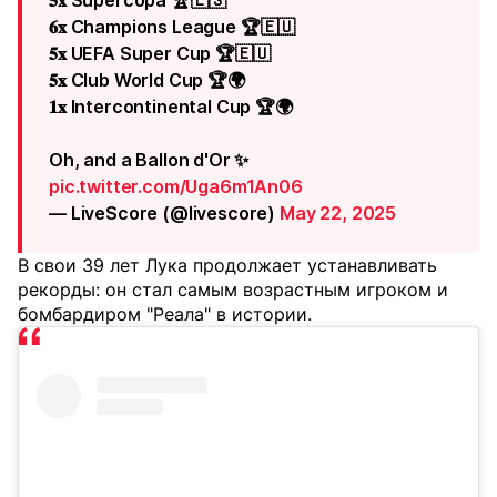
𝟓𝐱 Supercopa 🏆🇪🇸
𝟔𝐱 Champions League 🏆🇪🇺
𝟓𝐱 UEFA Super Cup 🏆🇪🇺
𝟓𝐱 Club World Cup 🏆🌍
𝟏𝐱 Intercontinental Cup 🏆🌍
Oh, and a Ballon d'Or ✨
pic.twitter.com/Uga6m1An06
— LiveScore (@livescore)
May 22, 2025
В свои 39 лет Лука продолжает устанавливать
рекорды: он стал самым возрастным игроком и
бомбардиром "Реала" в истории.