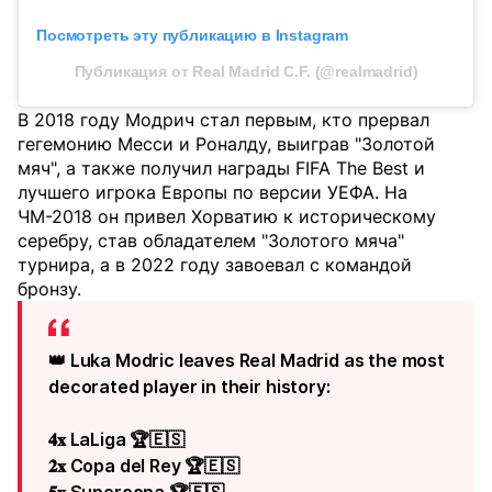
Посмотреть эту публикацию в Instagram
Публикация от Real Madrid C.F. (@realmadrid)
В 2018 году Модрич стал первым, кто прервал
гегемонию Месси и Роналду, выиграв "Золотой
мяч", а также получил награды FIFA The Best и
лучшего игрока Европы по версии УЕФА. На
ЧМ-2018 он привел Хорватию к историческому
серебру, став обладателем "Золотого мяча"
турнира, а в 2022 году завоевал с командой
бронзу.
👑 Luka Modric leaves Real Madrid as the most
decorated player in their history:
𝟒𝐱 LaLiga 🏆🇪🇸
𝟐𝐱 Copa del Rey 🏆🇪🇸