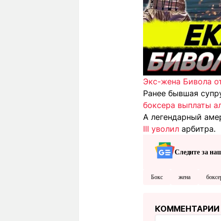
Экс-жена Бивола от
Ранее бывшая супр
боксера выплаты а
А легендарный ам
III уволил
арбитра.
Следите за на
Бокс
жена
боксе
КОММЕНТАРИИ