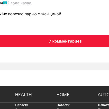
2 года назад
та
х!не повезло парню с женщиной
7 комментариев
HEALTH
HOME
AUT
Новости
Новости
Новос