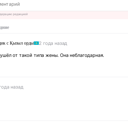
дерацию редакцией
дние
2 года назад
щик с Қызыл орды
ушёл от такой типа жены. Она неблагодарная.
года назад