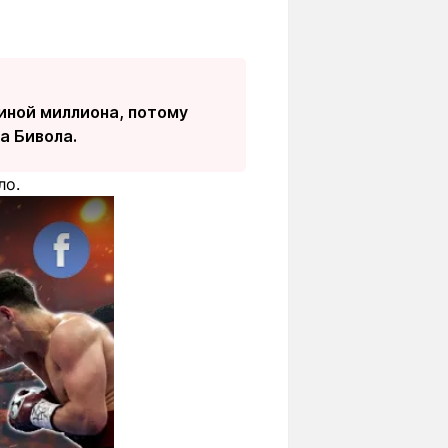
виной миллиона, потому
а Бивола.
ло.