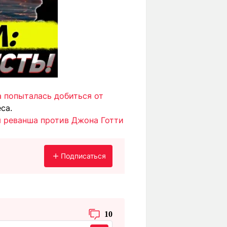
 попыталась добиться от
са.
 реванша против Джона Готти
Подписаться
10