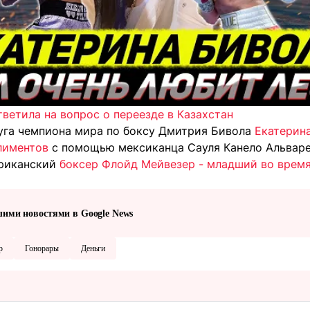
ветила на вопрос о переезде в Казахстан
уга чемпиона мира по боксу Дмитрия Бивола
Екатерина
лиментов
с помощью мексиканца Сауля Канело Альваре
ериканский
боксер Флойд Мейвезер - младший во время
шими новостями в Google News
р
Гонорары
Деньги