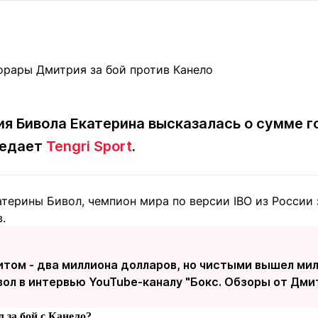
Статьи
округ спорта
Статьи
Полезное
ренды
Блоги
ига
Обзоры
емпионов
Спецпроек
я Бивола Екатерина высказалась о сумме г
редает
Tengri Sport
.
Контакты редакции
Вакансии
Реклама
Пресс-центр
терины Бивол, чемпион мира по версии IBO из России 
.
клама
+7 (700) 3 888 188
итом - два миллиона долларов, но чистыми вышел милл
ол в интервью YouTube-каналу "Бокс. Обзоры от Дми
л за бой с Канело?