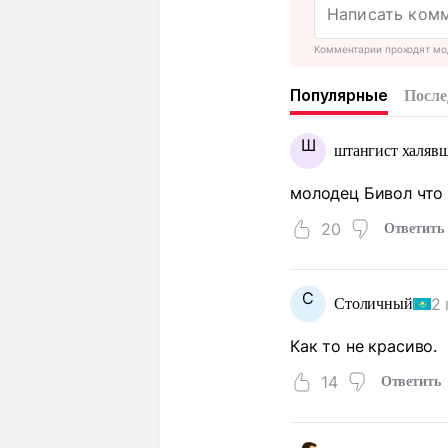
Комментарии проходят мо
Популярные
После
Ш
штангист халяв
молодец Бивол что 
20
Ответить
С
2 
Столичный
Как то не красиво.
14
Ответить