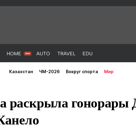
HOME
AUTO
TRAVEL
EDU
Казахстан
ЧМ-2026
Вокруг спорта
Мир
а раскрыла гонорары 
Канело
PORT
HEALTH
HOME
AUTO
Новости
порт
Новости
Новости