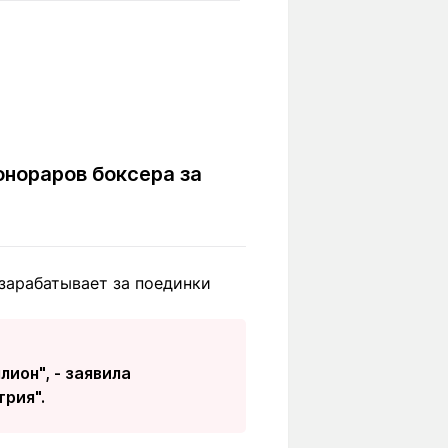
Вокруг света
Образование
Путевые
Учебные
заметки
заведения
Маршруты
ты
Заилийского
Алатау
онораров боксера за
Светлая тема
зарабатывает за поединки
Мы в социальных сетях
ион", - заявила
трия".