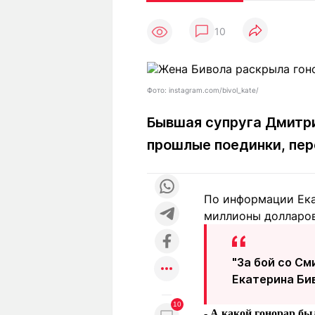
Статьи
Выгодно
В
10
Погода
Полезно
Т
Спецпроекты
Любопытно
Л
ч
Рейтинги
Гороскопы
Фото: instagram.com/bivol_kate/
Рецепты
Бывшая супруга Дмитри
прошлые поединки, пе
О проекте
По информации Ека
миллионы долларов
Редакция
Ре
+7 (777) 001 44 99
"За бой со См
Екатерина Бив
10
- А какой гонорар бы