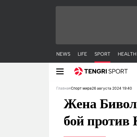
NEWS
LIFE
SPORT
HEALTH
26 августа 2024 19:40
Главная
Спорт мира
Жена Бивол
бой против 
NEWS
LIFE
S
Новости
Красиво
С