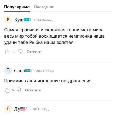
Популярные
Последние
К
Куат
3 года назад
Самая красивая и скромная теннисиста мира
весь мир тобой восхищается чемпионка наша
удачи тебе Рыбка наша золотая
14
Ответить
С
Саин
3 года назад
Примиие наши искренние поздравления
6
Ответить
Л
Лу
3 года назад