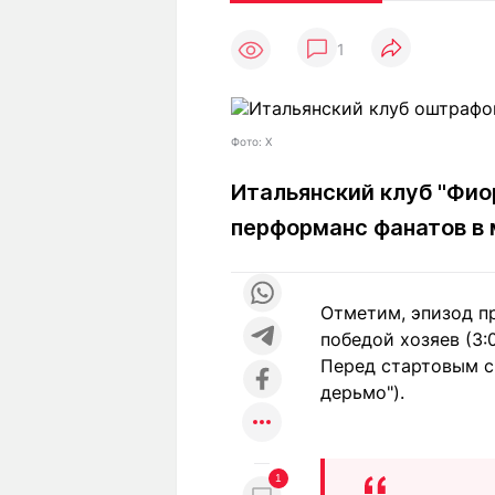
Статьи
Выгодно
В
1
Погода
Полезно
Т
Спецпроекты
Любопытно
Л
ч
Рейтинги
Гороскопы
Фото: X
Рецепты
Итальянский клуб "Фиор
перформанс фанатов в 
О проекте
Отметим, эпизод п
победой хозяев (3:0
Редакция
Ре
Перед стартовым св
+7 (777) 001 44 99
дерьмо").
1