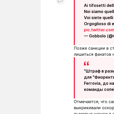
Ai tifosetti del
Noi siamo quell
Voi siete quell
Orgoglioso di e
pic.twitter.c
— Gobbolo (@
Позже санкции в с
лишиться фанатов н
"Штраф в разм
для "Фиоренти
Ferrovia, до
команды сопер
Отмечается, что са
выкрикивали оскор
дымовые шашки в с