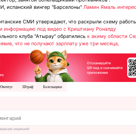
, испанский вингер "Барселоны"
Ламин Ямаль интерес
ританские СМИ утверждают, что раскрыли схему работ
и информацию под видео с Криштиану Роналду
ольного клуба "Атырау" обратились
к акиму области Се
явив, что не получают зарплату уже три месяца,
Ювентус
Штраф
Болельщики
дерацию редакцией