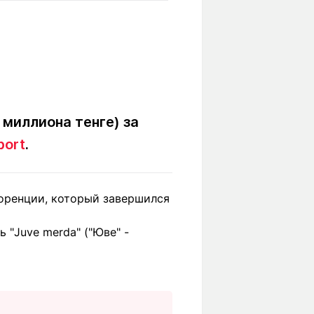
Вокруг света
Образование
Путевые
Учебные
заметки
заведения
Маршруты
ты
Заилийского
Алатау
 миллиона тенге) за
port
.
Светлая тема
лоренции, который завершился
Мы в социальных сетях
"Juve merda" ("Юве" -