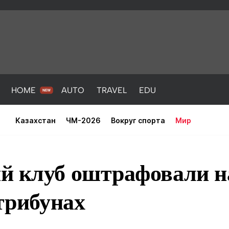
HOME
AUTO
TRAVEL
EDU
Казахстан
ЧМ-2026
Вокруг спорта
Мир
й клуб оштрафовали 
 трибунах
PORT
HEALTH
HOME
AUTO
Новости
порт
Новости
Новости