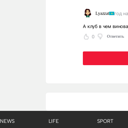
год н
Lyazzat
А клуб в чем винов
0
Ответить
NEWS
LIFE
SPORT