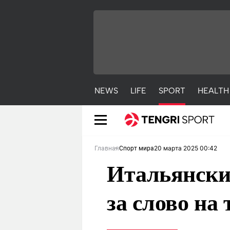
NEWS
LIFE
SPORT
HEALTH
20 марта 2025 00:42
Главная
Спорт мира
Итальянски
за слово на
NEWS
LIFE
S
Новости
Красиво
С