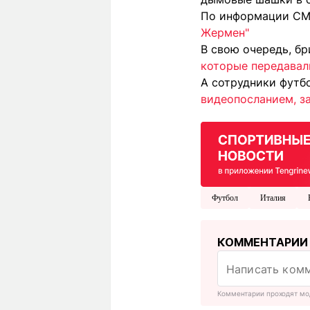
По информации СМИ
Жермен"
В свою очередь, б
которые передавал
А сотрудники футб
видеопосланием, за
Футбол
Италия
КОММЕНТАРИИ
Комментарии проходят мо