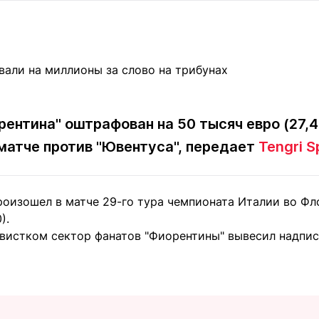
Статьи
округ спорта
Статьи
Полезное
ренды
Блоги
ига
Обзоры
емпионов
Спецпроек
ентина" оштрафован на 50 тысяч евро (27,4
матче против "Ювентуса", передает
Tengri S
Контакты редакции
Вакансии
Реклама
Пресс-центр
роизошел в матче 29-го тура чемпионата Италии во Ф
).
клама
истком сектор фанатов "Фиорентины" вывесил надпись 
+7 (700) 3 888 188