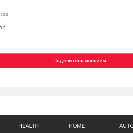
азад
ат?
Поделитесь мнением
HEALTH
HOME
AUT