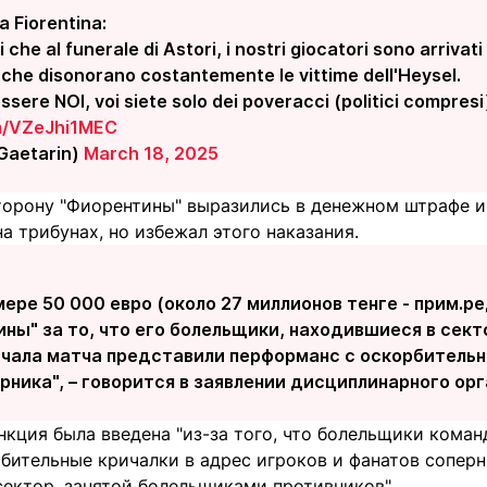
la Fiorentina:
i che al funerale di Astori, i nostri giocatori sono arrivat
i che disonorano costantemente le vittime dell'Heysel.
ssere NOI, voi siete solo dei poveracci (politici compresi
om/VZeJhi1MEC
Gaetarin)
March 18, 2025
торону "Фиорентины" выразились в денежном штрафе и
а трибунах, но избежал этого наказания.
ере 50 000 евро (около 27 миллионов тенге - прим.р
ны" за то, что его болельщики, находившиеся в сект
 начала матча представили перформанс с оскорбител
ника", – говорится в заявлении дисциплинарного орг
нкция была введена "из-за того, что болельщики кома
бительные кричалки в адрес игроков и фанатов соперн
ектор, занятой болельщиками противников".