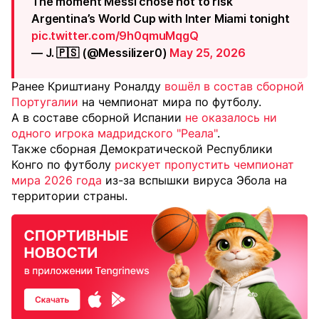
The moment Messi chose not to risk
Argentina’s World Cup with Inter Miami tonight
pic.twitter.com/9h0qmuMqgQ
— J. 🇵🇸 (@Messilizer0)
May 25, 2026
Ранее Криштиану Роналду
вошёл в состав сборной
Португалии
на чемпионат мира по футболу.
А в составе сборной Испании
не оказалось ни
одного игрока мадридского "Реала"
.
Также сборная Демократической Республики
Конго по футболу
рискует пропустить чемпионат
мира 2026 года
из-за вспышки вируса Эбола на
территории страны.