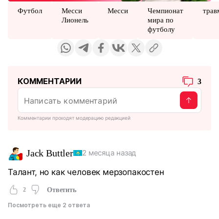
Футбол
Месси
Месси
Чемпионат
трав
Лионель
мира по
футболу
КОММЕНТАРИИ
3
Комментарии проходят модерацию редакцией
Jack Buttler
2 месяца назад
Талант, но как человек мерзопакостен
2
Ответить
Посмотреть еще 2 ответа