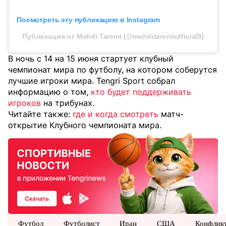
Посмотреть эту публикацию в Instagram
Публикация от Mehdi Taremi (@mehditaremiofficial9)
В ночь с 14 на 15 июня стартует клубный
чемпионат мира по футболу, на котором соберутся
лучшие игроки мира. Tengri Sport собрал
информацию о том,
кто будет поддерживать
игроков
на трибунах.
Читайте также:
где и когда смотреть
матч-
открытие Клубного чемпионата мира.
Футбол
Футболист
Иран
США
Конфлик