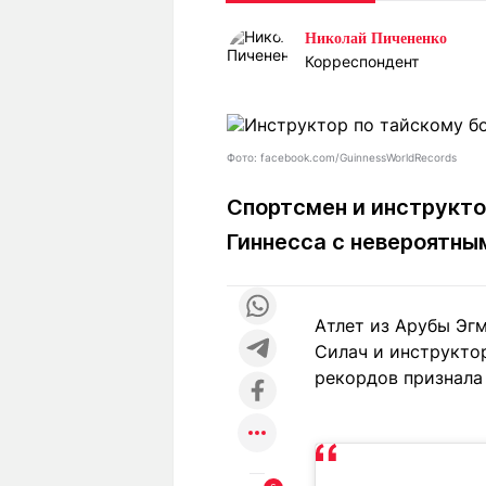
Статьи
Выгодно
В
Николай Пичененко
Погода
Полезно
Т
Корреспондент
Спецпроекты
Любопытно
Л
ч
Рейтинги
Гороскопы
Рецепты
Фото: facebook.com/GuinnessWorldRecords
Спортсмен и инструкто
Гиннесса с невероятн
О проекте
Атлет из Арубы Эг
Редакция
Ре
Силач и инструктор
+7 (777) 001 44 99
рекордов признала