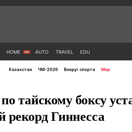
HOME
AUTO
TRAVEL
EDU
Казахстан
ЧМ-2026
Вокруг спорта
Мир
по тайскому боксу уст
й рекорд Гиннесса
PORT
HEALTH
HOME
AUTO
Новости
порт
Новости
Новости