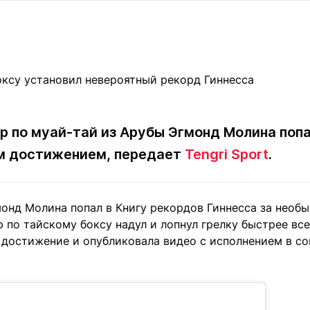
Статьи
округ спорта
Статьи
Полезное
ренды
Блоги
ига
Обзоры
емпионов
Спецпроек
р по муай-тай из Арубы Эгмонд Молина попа
ым достижением, передает
Tengri Sport
.
Контакты редакции
Вакансии
Реклама
Пресс-центр
монд Молина попал в Книгу рекордов Гиннесса за необ
клама
 по тайскому боксу надул и лопнул грелку быстрее всех
+7 (700) 3 888 188
 достижение и опубликовала видео с исполнением в со