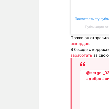
Посмотреть эту публ
Публикация от 
Позже он отправилс
рекордов
.
В беседе с корресп
заработать
за свою
@sergei_03
#добро
#с