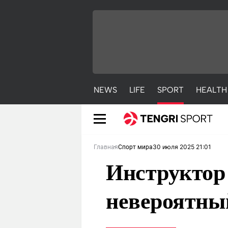
NEWS
LIFE
SPORT
HEALTH
30 июля 2025 21:01
Главная
Спорт мира
Инструктор 
невероятны
NEWS
LIFE
S
Новости
Красиво
С