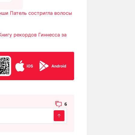
нши Патель состригла волосы
нигу рекордов Гиннесса за
6