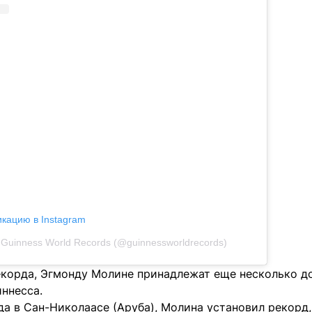
икацию в Instagram
Guinness World Records (@guinnessworldrecords)
корда, Эгмонду Молине принадлежат еще несколько д
ннесса.
да в Сан-Николаасе (Аруба), Молина установил рекорд