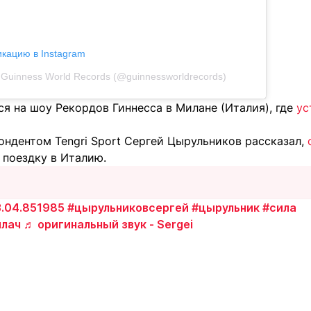
икацию в Instagram
Guinness World Records (@guinnessworldrecords)
я на шоу Рекордов Гиннесса в Милане (Италия), где
ус
ондентом Tengri Sport Сергей Цырульников рассказал,
 поездку в Италию.
.04.851985
#цырульниковсергей
#цырульник
#сила
илач
♬ оригинальный звук - Sergei