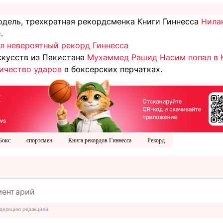
одель, трехкратная рекордсменка Книги Гиннесса
Нила
й
.
л невероятный рекорд Гиннесса
скусств из Пакистана
Мухаммед Рашид Насим попал в К
ичество ударов
в боксерских перчатках.
Бокс
спортсмен
Книга рекордов Гиннесса
Рекорд
дерацию редакцией