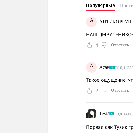
Популярные
После
А
АНТИКОРРУП
НАШ ЦЫРУЛЬНИКОВ 
4
Ответить
А
год наз
Асан
Такое ощущение, чт
2
Ответить
год наз
Test2
Порвал как Тузик гр