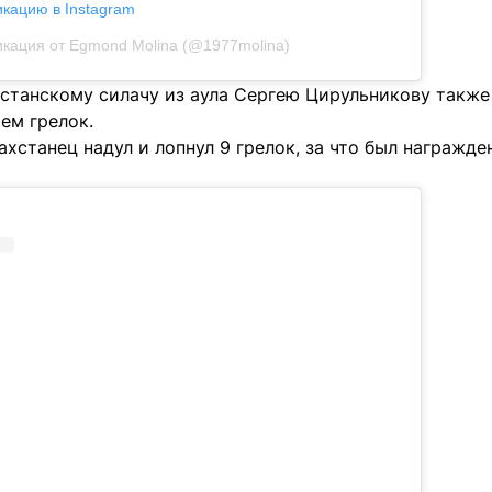
икацию в Instagram
кация от Egmond Molina (@1977molina)
хстанскому силачу из аула Сергею Цирульникову также
ем грелок.
ахстанец надул и лопнул 9 грелок, за что был награжд