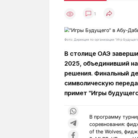
Статьи
Выгодно
В
1
Погода
Полезно
Т
Спецпроекты
Любопытно
Л
ч
Рейтинги
Гороскопы
Фото: Дирекция по организации "Игр Будущег
Рецепты
В столице ОАЭ заверши
2025, объединивший на
О проекте
решения. Финальный де
символическую переда
примет "Игры будущего"
Редакция
Ре
+7 (777) 001 44 99
В программу турни
соревнования: фидж
of the Wolves, фидж