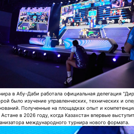
нира в Абу-Даби работала официальная делегация "Дир
орой было изучение управленческих, технических и оп
нований. Полученные на площадках опыт и компетенции
 Астане в 2026 году, когда Казахстан впервые выступит
рганизатора международного турнира нового формата.