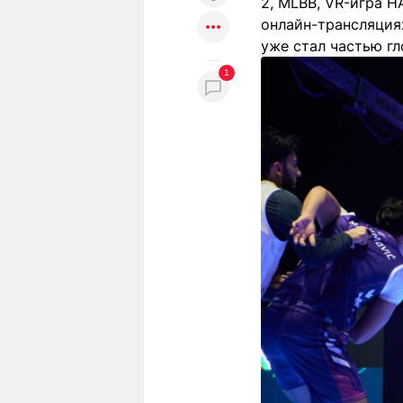
2, MLBB, VR-игра HA
онлайн-трансляциях
уже стал частью гл
1