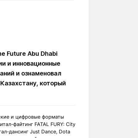
Вокруг света
Образование
Путевые
Учебные
заметки
заведения
Маршруты
ты
Заилийского
Алатау
 Future Abu Dhabi
ии и инновационные
Светлая тема
аний и ознаменовал
Казахстану, который
Мы в социальных сетях
ские и цифровые форматы
итал-файтинг FATAL FURY: City
итал-дансинг Just Dance, Dota