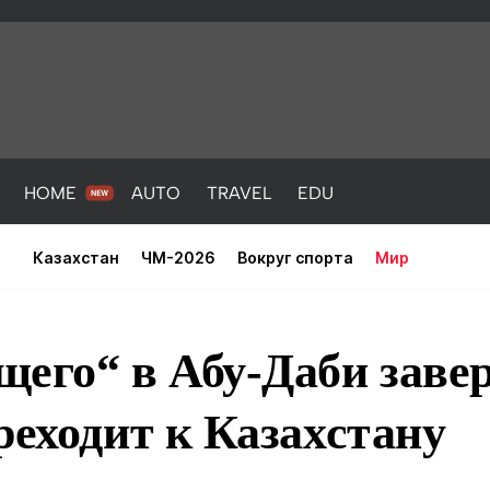
HOME
AUTO
TRAVEL
EDU
Казахстан
ЧМ-2026
Вокруг спорта
Мир
щего“ в Абу-Даби зав
реходит к Казахстану
PORT
HEALTH
HOME
AUTO
Новости
порт
Новости
Новости