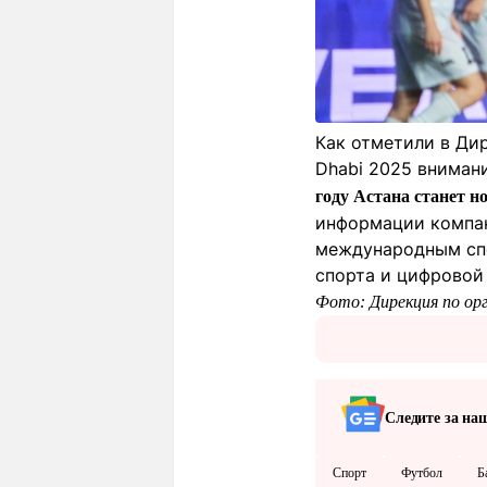
Как отметили в Дир
Dhabi 2025 вниман
году Астана станет н
информации компан
международным спо
спорта и цифровой 
Фото: Дирекция по ор
Следите за на
Спорт
Футбол
Б