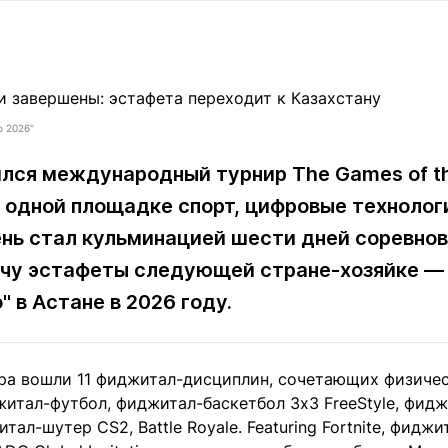
Статьи
округ спорта
Статьи
Полезное
ренды
Блоги
ига
Обзоры
емпионов
Спецпроек
о 2026"
лся международный турнир The Games of the
 одной площадке спорт, цифровые технолог
Контакты редакции
Вакансии
Реклама
Пресс-центр
нь стал кульминацией шести дней соревнов
чу эстафеты следующей стране-хозяйке — 
 в Астане в 2026 году.
клама
+7 (700) 3 888 188
ра вошли 11 фиджитал-дисциплин, сочетающих физиче
итал-футбол, фиджитал-баскетбол 3х3 FreeStyle, фидж
итал-шутер CS2, Battle Royale. Featuring Fortnite, фидж