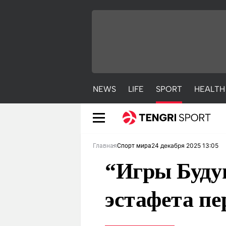
NEWS
LIFE
SPORT
HEALTH
24 декабря 2025 13:05
Главная
Спорт мира
“Игры Буду
эстафета пе
NEWS
LIFE
S
Новости
Красиво
С