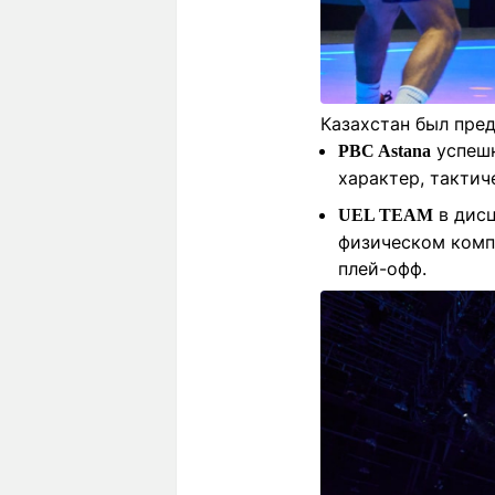
Казахстан был пре
успешн
PBC Astana
характер, тактич
в дис
UEL TEAM
физическом комп
плей-офф.