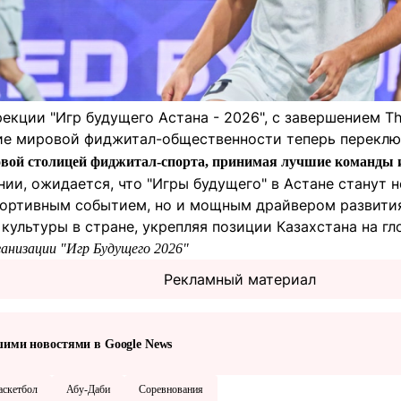
екции "Игр будущего Астана - 2026", с завершением The
ие мировой фиджитал-общественности теперь переклю
овой столицей фиджитал-спорта, принимая лучшие команды и
ии, ожидается, что "Игры будущего" в Астане станут 
ртивным событием, но и мощным драйвером развития 
культуры в стране, укрепляя позиции Казахстана на гл
ганизации "Игр Будущего 2026"
Рекламный материал
шими новостями в Google News
аскетбол
Абу-Даби
Соревнования