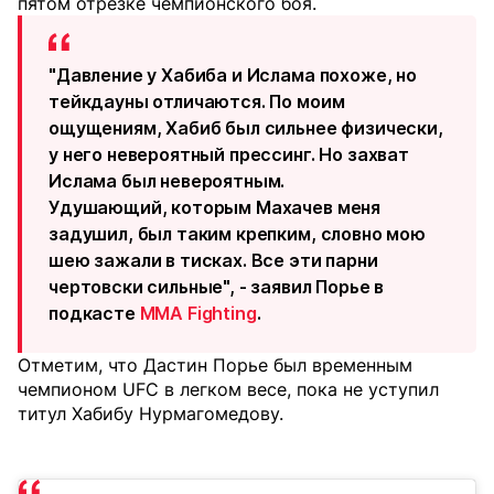
пятом отрезке чемпионского боя.
"Давление у Хабиба и Ислама похоже, но
тейкдауны отличаются. По моим
ощущениям, Хабиб был сильнее физически,
у него невероятный прессинг. Но захват
Ислама был невероятным.
Удушающий, которым Махачев меня
задушил, был таким крепким, словно мою
шею зажали в тисках. Все эти парни
чертовски сильные", - заявил Порье в
подкасте
MMA Fighting
.
Отметим, что Дастин Порье был временным
чемпионом UFC в легком весе, пока не уступил
титул Хабибу Нурмагомедову.