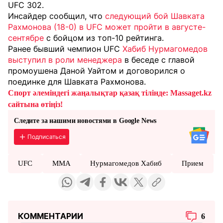
UFC 302.
Инсайдер сообщил, что
следующий бой Шавката
Рахмонова (18-0) в UFC может пройти в августе-
сентябре
с бойцом из топ-10 рейтинга.
Ранее бывший чемпион UFC
Хабиб Нурмагомедов
выступил в роли менеджера
в беседе с главой
промоушена Даной Уайтом и договорился о
поединке для Шавката Рахмонова.
Спорт әлеміндегі жаңалықтар қазақ тілінде: Massaget.kz
сайтына өтіңіз!
Следите за нашими новостями в Google News
Подписаться
UFC
MMA
Нурмагомедов Хабиб
Прием
КОММЕНТАРИИ
6