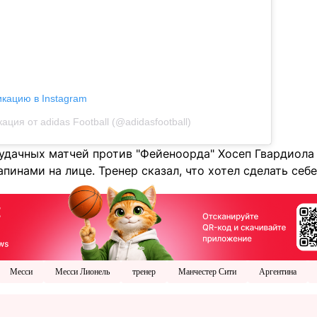
икацию в Instagram
ация от adidas Football (@adidasfootball)
удачных матчей против "Фейеноорда" Хосеп Гвардиола 
пинами на лице. Тренер сказал, что хотел сделать себе
Месси
Месси Лионель
тренер
Манчестер Сити
Аргентина