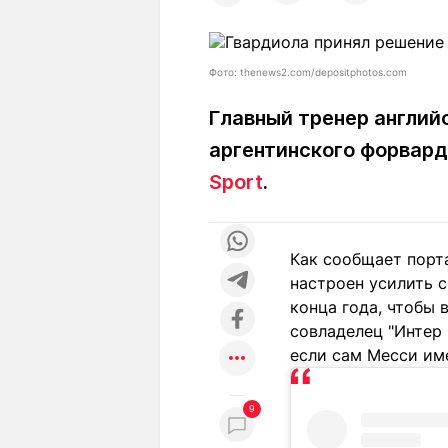
Статьи
Выгодно
В
Погода
Полезно
Т
Фото: thenews2.com/depositphotos.com
Спецпроекты
Любопытно
Л
ч
Рейтинги
Гороскопы
Главный тренер англий
Рецепты
аргентинского форвард
Sport
.
О проекте
Как сообщает пор
настроен усилить 
конца года, чтобы 
Редакция
Ре
совладелец "Интер 
+7 (777) 001 44 99
если сам Месси име
9