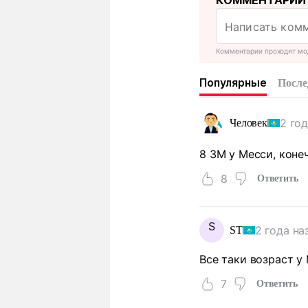
КОММЕНТАРИИ
Комментарии проходят мо
Популярные
После
2 го
Человек
8 ЗМ у Месси, коне
8
Ответить
S
2 года на
ST
Все таки возраст у
7
Ответить