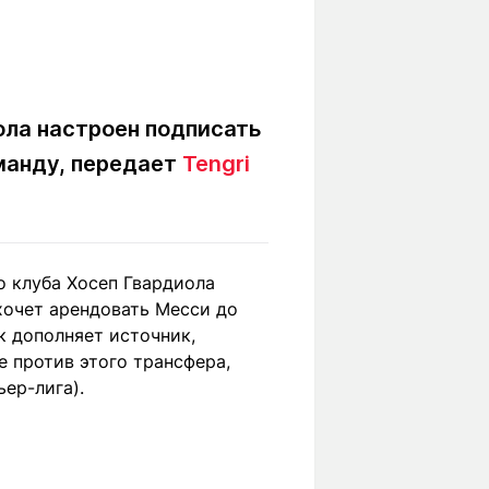
Вокруг света
Образование
Путевые
Учебные
заметки
заведения
Маршруты
ты
ола настроен подписать
Заилийского
Алатау
манду, передает
Tengri
Светлая тема
го клуба Хосеп Гвардиола
хочет арендовать Месси до
к дополняет источник,
Мы в социальных сетях
е против этого трансфера,
ер-лига).