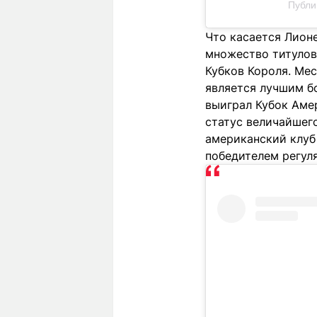
Публи
Что касается Лионе
множество титулов 
Кубков Короля. Мес
является лучшим б
выиграл Кубок Амер
статус величайшег
американский клуб 
победителем регул