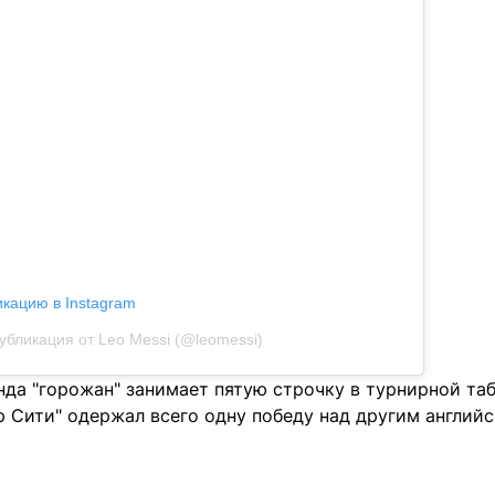
икацию в Instagram
убликация от Leo Messi (@leomessi)
да "горожан" занимает пятую строчку в турнирной таб
 Сити" одержал всего одну победу над другим английс