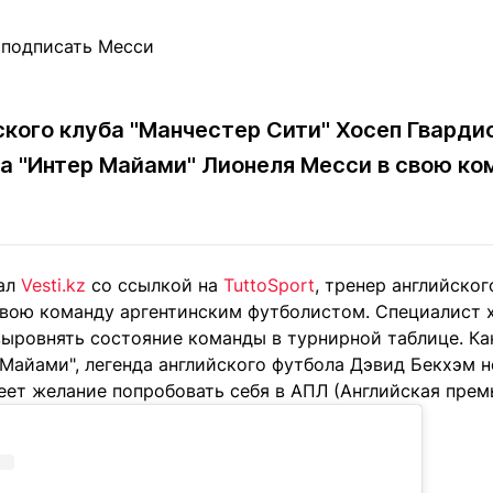
Статьи
округ спорта
Статьи
Полезное
ренды
Блоги
ига
Обзоры
емпионов
Спецпроек
ского клуба "Манчестер Сити" Хосеп Гварди
а "Интер Майами" Лионеля Месси в свою ко
Контакты редакции
Вакансии
Реклама
Пресс-центр
тал
Vesti.kz
со ссылкой на
TuttoSport
, тренер английско
свою команду аргентинским футболистом. Специалист 
выровнять состояние команды в турнирной таблице. Ка
клама
Майами", легенда английского футбола Дэвид Бекхэм н
+7 (700) 3 888 188
ет желание попробовать себя в АПЛ (Английская премь