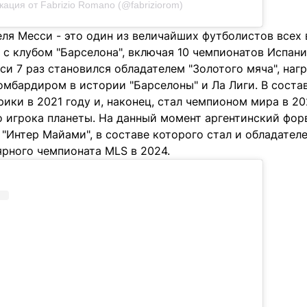
кация от Fabrizio Romano (@fabriziorom)
ля Месси - это один из величайших футболистов всех 
с клубом "Барселона", включая 10 чемпионатов Испани
си 7 раз становился обладателем "Золотого мяча", наг
омбардиром в истории "Барселоны" и Ла Лиги. В соста
ики в 2021 году и, наконец, стал чемпионом мира в 20
о игрока планеты. На данный момент аргентинский фор
"Интер Майами", в составе которого стал и обладателе
ярного чемпионата MLS в 2024.