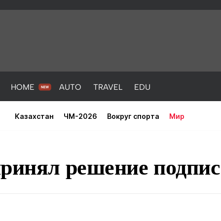
HOME
AUTO
TRAVEL
EDU
Казахстан
ЧМ-2026
Вокруг спорта
Мир
принял решение подпис
PORT
HEALTH
HOME
AUTO
Новости
порт
Новости
Новости