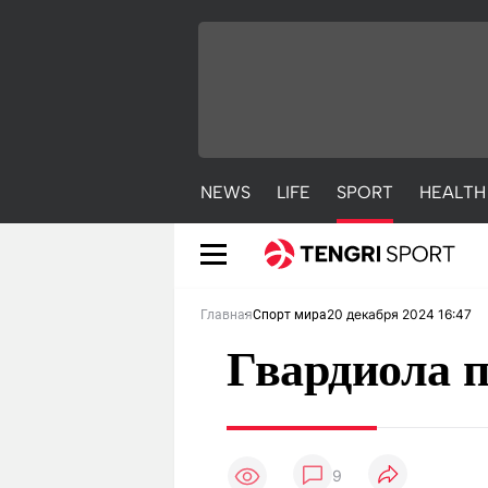
NEWS
LIFE
SPORT
HEALTH
20 декабря 2024 16:47
Главная
Спорт мира
Гвардиола 
NEWS
LIFE
S
9
Новости
Красиво
С