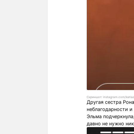
Скриншот: instagram.com/katiaav
Другая сестра Рона
неблагодарности и
Эльма подчеркнула,
давно не нужно ни