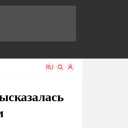
высказалась
м
TRAVEL
EDU
Моя страна
Новости