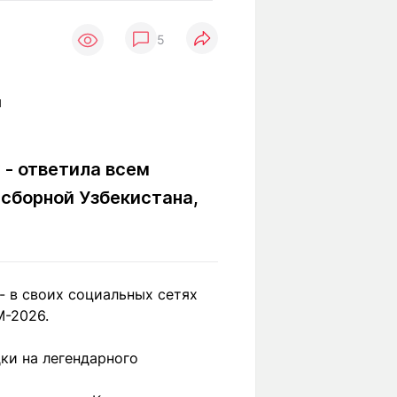
Вокруг света
Образование
5
Путевые
Учебные
заметки
заведения
Маршруты
ты
Заилийского
Алатау
 - ответила всем
 сборной Узбекистана,
Светлая тема
Мы в социальных сетях
- в своих социальных сетях
М-2026.
ки на легендарного