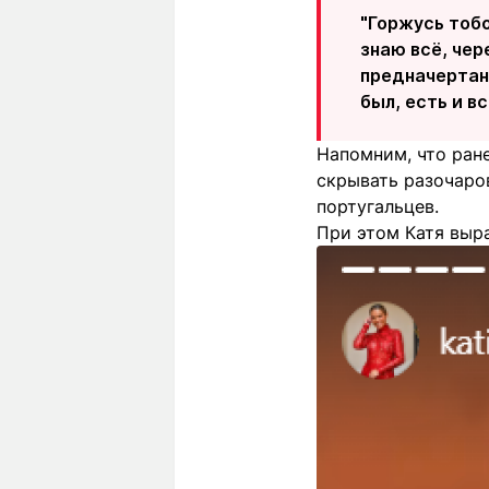
"Горжусь тобо
знаю всё, чер
предначертан
был, есть и в
Напомним, что ране
скрывать разочаро
португальцев.
При этом Катя выра