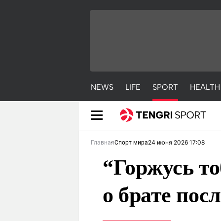
NEWS
LIFE
SPORT
HEALTH
24 июня 2026 17:08
Главная
Спорт мира
“Горжусь то
о брате пос
NEWS
LIFE
S
Новости
Красиво
С