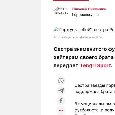
Статьи
Выгодно
В
Николай Пичененко
Погода
Полезно
Т
Корреспондент
Спецпроекты
Любопытно
Л
ч
Рейтинги
Гороскопы
Рецепты
Фото: instagram.com/katiaaveirooficial
Сестра знаменитого фу
хейтерам своего брата
О проекте
передаёт
Tengri Sport
.
Редакция
Ре
Сестра звезды порт
+7 (777) 001 44 99
поддержала брата 
В эмоциональном о
футболиста, и подч