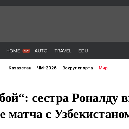
HOME
AUTO
TRAVEL
EDU
Казахстан
ЧМ-2026
Вокруг спорта
Мир
бой“: сестра Роналду 
ле матча с Узбекистано
PORT
HEALTH
HOME
AUTO
Новости
порт
Новости
Новости