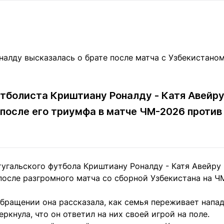
Статьи
округ спорта
Статьи
Полезное
ренды
Блоги
ига
Обзоры
емпионов
Спецпроек
тболиста Криштиану Роналду - Катя Авейру
 после его триумфа в матче ЧМ-2026 против
Контакты редакции
Вакансии
Реклама
Пресс-центр
клама
угальского футбола Криштиану Роналду - Катя Авейру 
+7 (700) 3 888 188
после разгромного матча со сборной Узбекистана на Ч
бращении она рассказала, как семья переживает напад
еркнула, что он ответил на них своей игрой на поле.