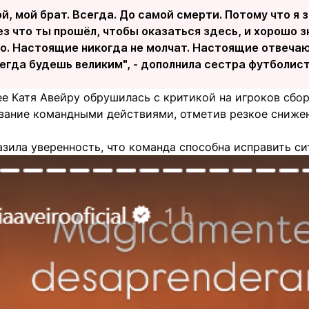
й, мой брат. Всегда. До самой смерти. Потому что я 
ез что ты прошёл, чтобы оказаться здесь, и хорошо з
о. Настоящие никогда не молчат. Настоящие отвечают
сегда будешь великим", - дополнила сестра футболист
е Катя Авейру обрушилась с критикой на игроков сбор
вание командными действиями, отметив резкое снижен
зила уверенность, что команда способна исправить си