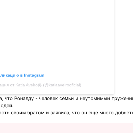
бликацию в Instagram
ция от Katia Aveiro🎤 (@katiaaveirooficial)
а, что Роналду - человек семьи и неутомимый тружени
юдей.
сть своим братом и заявила, что он еще много добьетс