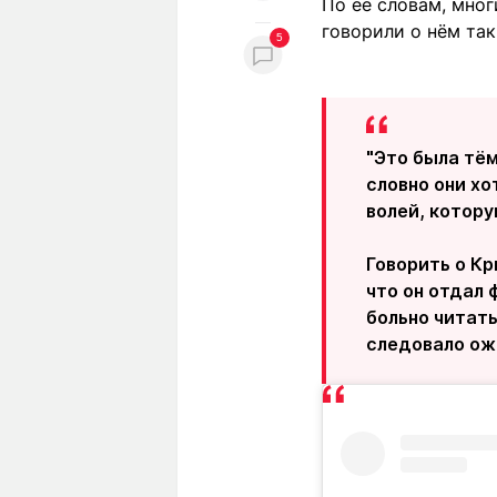
По её словам, мног
говорили о нём так
5
"Это была тём
словно они хо
волей, котору
Говорить о Кр
что он отдал 
больно читать
следовало ожи