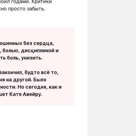
роил годами. Критики
жно просто забыть.
рошенных без сердца,
, болью, дисциплиной и
ь боль, унизить.
закончил, будто всё то,
ня на другой. Было
ости. Но сегодня, как и
ишет Катя Авейру.