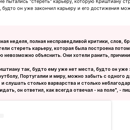
ие пытались "стереть" карьеру, которую Криштиану ст
, будто он уже закончил карьеру и его достижения мо
ная неделя, полная несправедливой критики, слов, б
тели стереть карьеру, которая была построена потом
ю невозможно объяснить. Они хотели ранить, причинит
иштиану так, будто ему уже нет места, будто он уже 
футболу, Португалии и миру, можно забыть с одного д
 и слушать столько варварства и столько неблагодарн
дать, он ответил, как всегда отвечал - на поле", - п