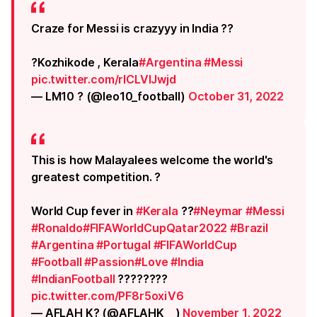
Craze for Messi is crazyyy in India ??
?Kozhikode , Kerala
#Argentina
#Messi
pic.twitter.com/rlCLVIJwjd
— LM10 ? (@leo10_football)
October 31, 2022
This is how Malayalees welcome the world's
greatest competition. ?
World Cup fever in
#Kerala
??
#Neymar
#Messi
#Ronaldo
#FIFAWorldCupQatar2022
#Brazil
#Argentina
#Portugal
#FIFAWorldCup
#Football
#Passion
#Love
#India
#IndianFootball
????????
pic.twitter.com/PF8r5oxiV6
— AFLAH K? (@AFLAHK__)
November 1, 2022