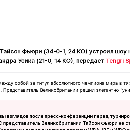
Тайсон Фьюри (34-0-1, 24 КО) устроил шоу н
ндра Усика (21-0, 14 КО), передает
Tengri S
между собой за титул абсолютного чемпиона мира в тя
. Представитель Великобритании решил элегантно "уни
вы взглядов после пресс-конференции перед турниро
C представитель Великобритании Тайсон Фьюри не ст
оксеру и чемпиону мира по версиям WBA, IBF и WBO 