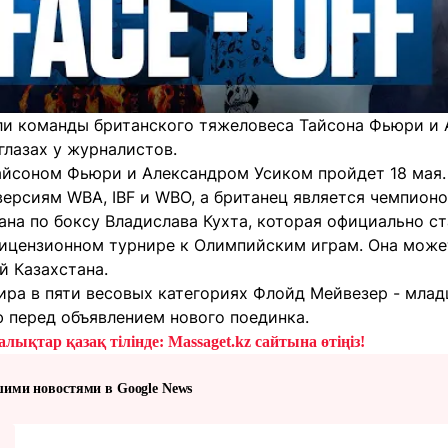
ли команды британского тяжеловеса Тайсона Фьюри и 
глазах у журналистов.
йсоном Фьюри и Александром Усиком пройдет 18 мая.
версиям WBA, IBF и WBO, а британец является чемпион
на по боксу Владислава Кухта, которая официально ст
ицензионном турнире к Олимпийским играм. Она может
й Казахстана.
ра в пяти весовых категориях Флойд Мейвезер - млад
 перед объявлением нового поединка.
лықтар қазақ тілінде: Massaget.kz сайтына өтіңіз!
шими новостями в Google News