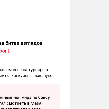
а битве взглядов
port
.
желом весе на турнире в
зить" конкурента накануне
м чемпион мира по боксу
ал смотреть в глаза
в супертяжелом весе