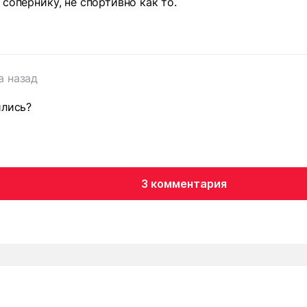
 сопернику, не спортивно как то.
а назад
ились?
3 комментария