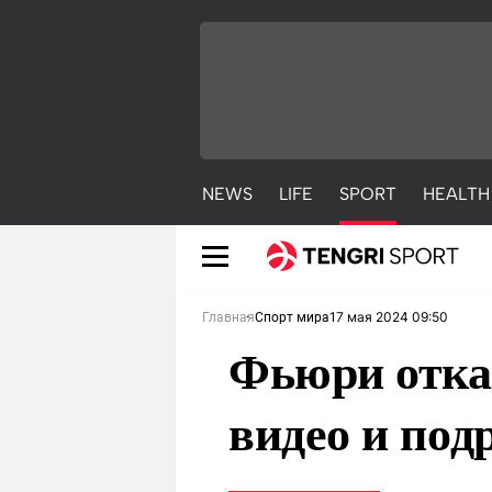
NEWS
LIFE
SPORT
HEALTH
17 мая 2024 09:50
Главная
Спорт мира
Фьюри отказ
видео и под
NEWS
LIFE
S
Новости
Красиво
С