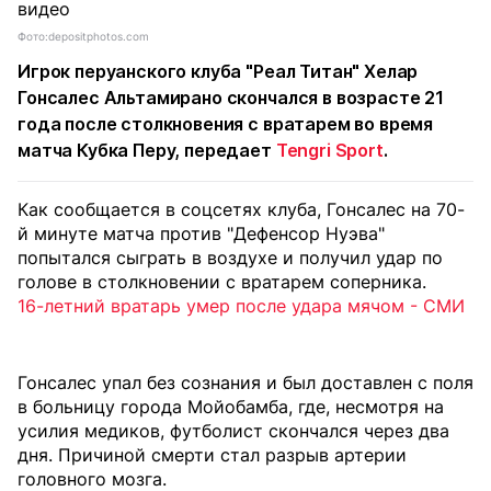
Фото:depositphotos.com
Игрок перуанского клуба "Реал Титан" Хелар
Гонсалес Альтамирано скончался в возрасте 21
года после столкновения с вратарем во время
матча Кубка Перу,
передает
Tengri Sport
.
Как сообщается в соцсетях клуба, Гонсалес на 70-
й минуте матча против "Дефенсор Нуэва"
попытался сыграть в воздухе и получил удар по
голове в столкновении с вратарем соперника.
16-летний вратарь умер после удара мячом - СМИ
Гонсалес упал без сознания и был доставлен с поля
в больницу города Мойобамба, где, несмотря на
усилия медиков, футболист скончался через два
дня. Причиной смерти стал разрыв артерии
головного мозга.