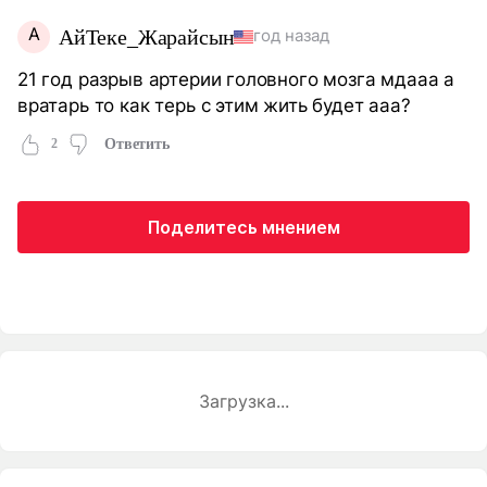
А
АйТеке_Жарайсын
год назад
21 год разрыв артерии головного мозга мдааа а
вратарь то как терь с этим жить будет ааа?
2
Ответить
Поделитесь мнением
Загрузка...