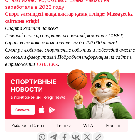
Стало известно, сколько Елена Рыбакина
заработала в 2023 году
Спорт әлеміндегі жаңалықтар қазақ тілінде: Massaget.kz
сайтына өтіңіз!
Спорта хватит на всех!
Главный спонсор спортивных эмоций, компания 1XBET,
дарит всем новым пользователям до 200 000 тенге!
Смотри любимые спортивные события и побеждай вместе
со своими фаворитами! Подробная информация на сайте и
в приложении
1XBET.KZ
.
Рыбакина Елена
Теннис
WTA
Рейтинг