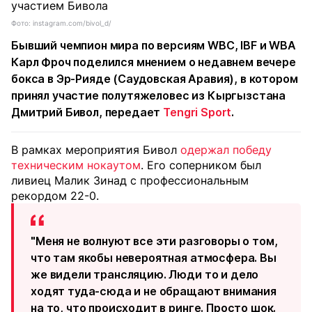
Фото: instagram.com/bivol_d/
Бывший чемпион мира по версиям WBC, IBF и WBA
Карл Фроч поделился мнением о недавнем вечере
бокса в Эр-Рияде (Саудовская Аравия), в котором
принял участие полутяжеловес из Кыргызстана
Дмитрий Бивол, передает
Tengri Sport
.
В рамках мероприятия Бивол
одержал победу
техническим нокаутом
. Его соперником был
ливиец Малик Зинад с профессиональным
рекордом 22-0.
"Меня не волнуют все эти разговоры о том,
что там якобы невероятная атмосфера. Вы
же видели трансляцию. Люди то и дело
ходят туда-сюда и не обращают внимания
на то, что происходит в ринге. Просто шок.