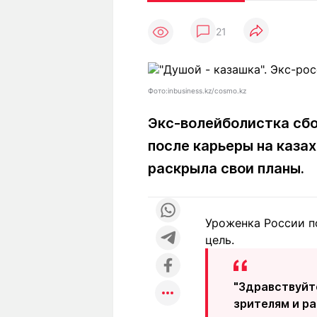
Статьи
Выгодно
В
21
Погода
Полезно
Т
Спецпроекты
Любопытно
Л
ч
Рейтинги
Гороскопы
Фото:inbusiness.kz/cosmo.kz
Рецепты
Экс-волейболистка сб
после карьеры на каза
О проекте
раскрыла свои планы.
Уроженка России п
Редакция
Ре
цель.
+7 (777) 001 44 99
"Здравствуйте
зрителям и ра