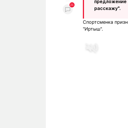
предложение я
21
расскажу".
Спортсменка призна
"Иртыш".