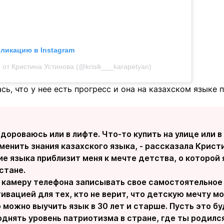
бликацию в Instagram
 от Кристина Устинова (@krisik___karapetyan)
сь, что у нее есть прогресс и она на казахском языке
дороваюсь или в лифте. Что-то купить на улице или в
енить знания казахского языка, - рассказала Кристин
е языка приблизит меня к мечте детства, о которой 
стане.
а камеру телефона записывать свое самостоятельное 
ивацией для тех, кто не верит, что детскую мечту м
 можно выучить язык в 30 лет и старше. Пусть это б
однять уровень патриотизма в стране, где ты родилс