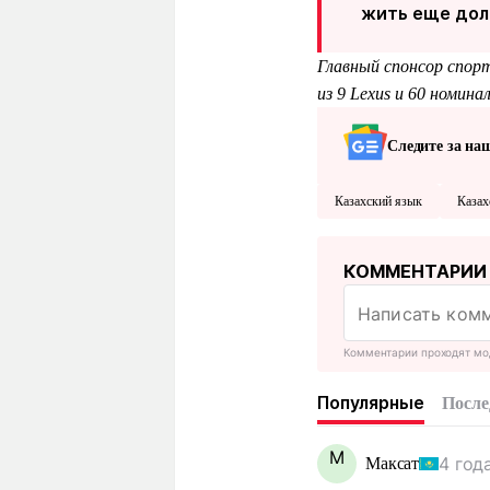
жить еще дол
Главный спонсор спор
из 9 Lexus и 60 номина
Следите за на
Казахский язык
Казах
КОММЕНТАРИИ
Комментарии проходят мо
Популярные
После
М
4 год
Максат