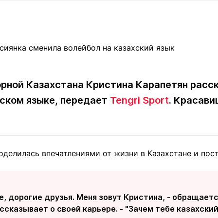
Статьи
округ спорта
Статьи
Полезное
ренды
Блоги
ига
Обзоры
емпионов
Спецпроек
орной Казахстана
Кристина Карапетян
расск
хском языке, передает
Tengri Sport
. Красав
Контакты редакции
Вакансии
Реклама
Пресс-центр
оделилась впечатлениями от жизни в Казахстане и пос
клама
+7 (700) 3 888 188
, дорогие друзья. Меня зовут Кристина, - обращает
ссказывает о своей карьере. - "Зачем тебе казахский