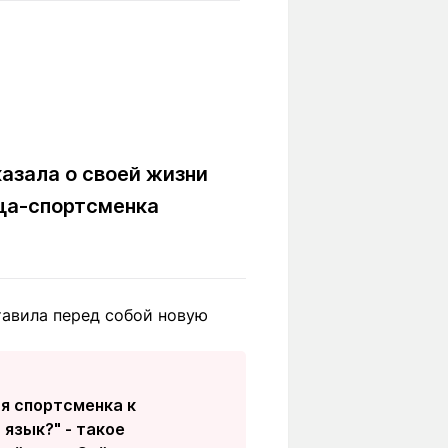
Вокруг света
Образование
Путевые
Учебные
заметки
заведения
Маршруты
ты
Заилийского
Алатау
азала о своей жизни
ица-спортсменка
Светлая тема
тавила перед собой новую
Мы в социальных сетях
ся спортсменка к
 язык?" - такое