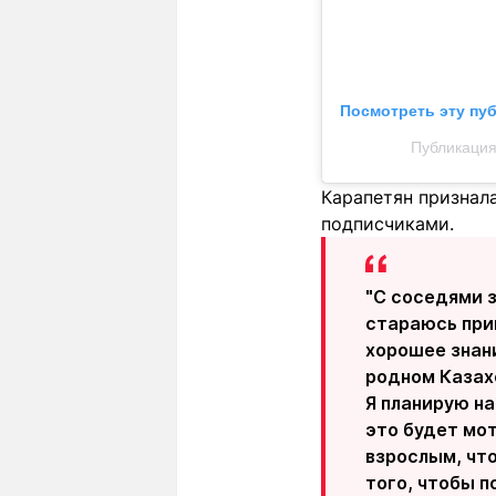
Посмотреть эту пу
Публикация
Карапетян признала
подписчиками.
"С соседями з
стараюсь прим
хорошее знани
родном Казах
Я планирую н
это будет мот
взрослым, что
того, чтобы п