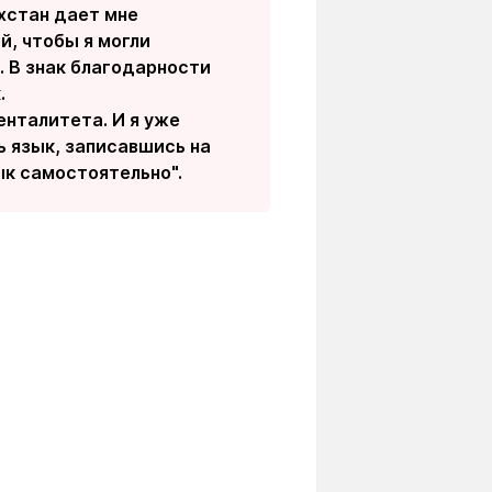
ахстан дает мне
, чтобы я могли
. В знак благодарности
.
енталитета. И я уже
ть язык, записавшись на
зык самостоятельно".