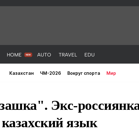
HOME
AUTO
TRAVEL
EDU
Казахстан
ЧМ-2026
Вокруг спорта
Мир
зашка". Экс-россиянк
 казахский язык
PORT
HEALTH
HOME
AUTO
Новости
порт
Новости
Новости