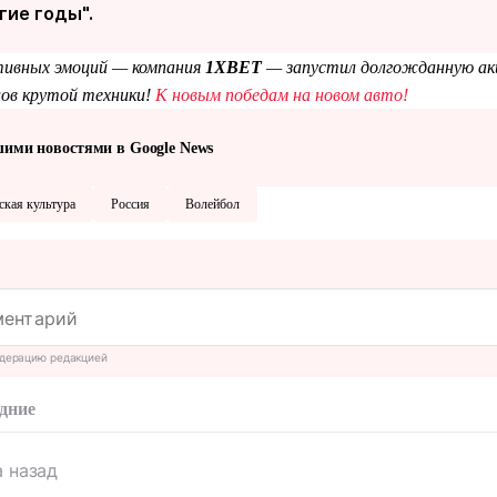
гие годы".
тивных эмоций — компания
1XBET
— запустил долгожданную а
лов крутой техники!
К новым победам на новом авто!
шими новостями в Google News
ская культура
Россия
Волейбол
дерацию редакцией
дние
а назад