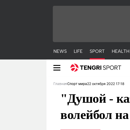
NEWS
LIFE
SPORT
HEALTH
22 октября 2022 17:18
Главная
Спорт мира
"Душой - ка
волейбол на
NEWS
LIFE
S
Новости
Красиво
С