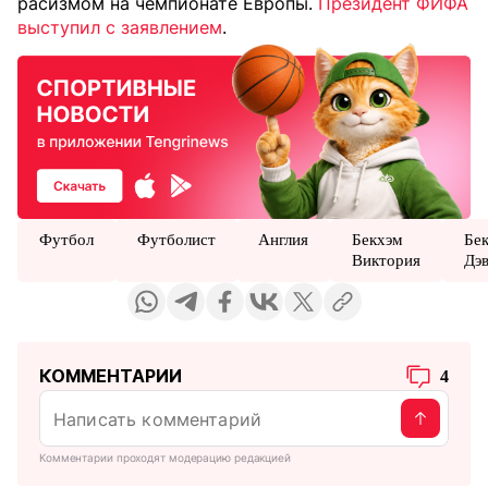
расизмом на чемпионате Европы.
Президент ФИФА
выступил с заявлением
.
Футбол
Футболист
Англия
Бекхэм
Бе
Виктория
Дэ
КОММЕНТАРИИ
4
Комментарии проходят модерацию редакцией