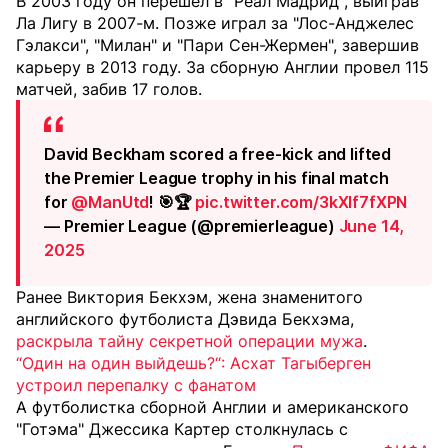
В 2003 году он перешел в "Реал Мадрид", выиграв
Ла Лигу в 2007-м. Позже играл за "Лос-Анджелес
Гэлакси", "Милан" и "Пари Сен-Жермен", завершив
карьеру в 2013 году. За сборную Англии провел 115
матчей, забив 17 голов.
David Beckham scored a free-kick and lifted
the Premier League trophy in his final match
for
@ManUtd
! 🎯🏆
pic.twitter.com/3kXIf7fXPN
— Premier League (@premierleague)
June 14,
2025
Ранее Виктория Бекхэм, жена знаменитого
английского футболиста Дэвида Бекхэма,
раскрыла тайну секретной операции мужа
.
“Один на один выйдешь?“: Асхат Тагыберген
устроил перепалку с фанатом
А футболистка сборной Англии и американского
"Готэма" Джессика Картер столкнулась с