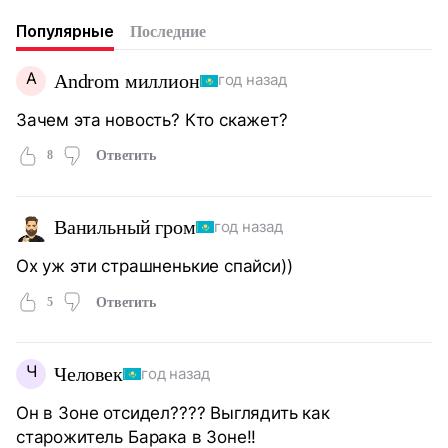
Популярные
Последние
A
Androm миллион
год назад
Зачем эта новость? Кто скажет?
8
Ответить
Ванильный гром
год назад
Ох уж эти страшненькие спайси))
5
Ответить
Ч
Человек
год назад
Он в Зоне отсидел???? Выглядить как
старожитель Барака в Зоне!!