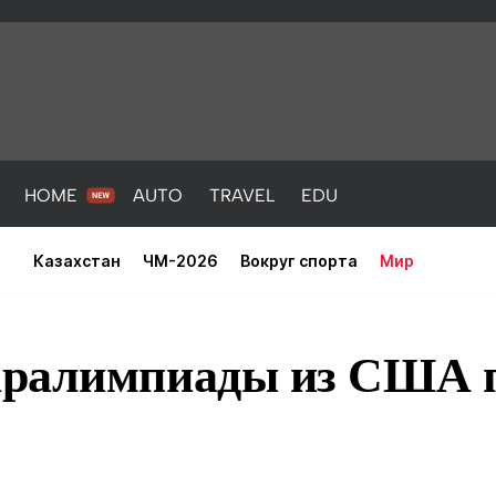
HOME
AUTO
TRAVEL
EDU
Казахстан
ЧМ-2026
Вокруг спорта
Мир
ралимпиады из США п
PORT
HEALTH
HOME
AUTO
Новости
порт
Новости
Новости