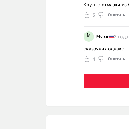
Крутые отмазки из 
5
Ответить
М
2 года
Мурат
сказочник однако
4
Ответить