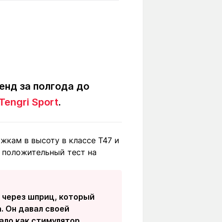
Вокруг света
Образование
Путевые
Учебные
заметки
заведения
Маршруты
ты
Заилийского
Алатау
нд за полгода до
Tengri Sport
.
Светлая тема
жкам в высоту в классе Т47 и
 положительный тест на
Мы в социальных сетях
 через шприц, который
. Он давал своей
ало как стимулятор