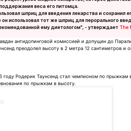
 поддержания веса его питомца.
льзовал шприц для введения лекарства и сохранил е
е он использовал тот же шприц для перорального вв
рекомендованной ему диетологом", - утверждает
The 
авдан антидопинговой комиссией и допущен до Парали
унсенд преодолел высоту в 2 метра 12 сантиметров и 
6 году Родерик Таунсенд стал чемпионом по прыжкам в 
евнования по прыжкам в высоту.