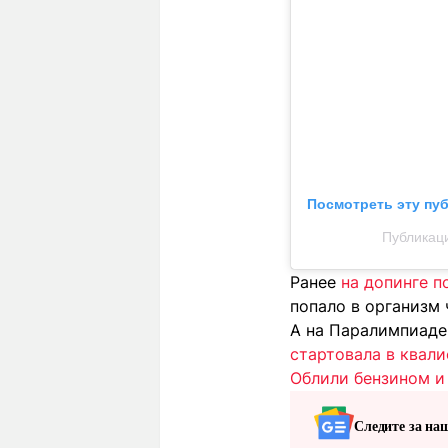
Посмотреть эту пу
Публикаци
Ранее
на допинге п
попало в организм 
А на Паралимпиаде
стартовала в квал
Облили бензином и
Следите за на