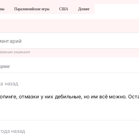
оны
Паралимпийские игры
США
Допинг
дерацию редакцией
дние
да назад
опинге, отмазки у них дебильные, но им всё можно. Ост
года назад