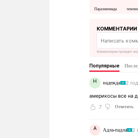
Паралимпиада
чемпи
КОММЕНТАРИИ
Комментарии проходят мо
Популярные
После
Н
2 го
надежда
америкосы все на д
7
Ответить
А
2 
Адла-падла