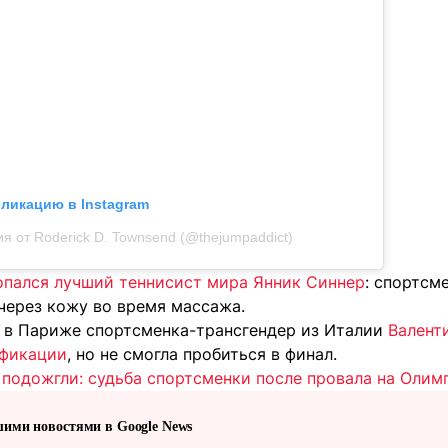
бликацию в Instagram
я от Roderick D. Townsend (@thejumpaddict)
опался лучший теннисист мира Янник Синнер
: спортсм
через кожу во время массажа.
 в Париже спортсменка-трансгендер из Италии
Валент
ификации
, но не смогла пробиться в финал.
 подожгли: судьба спортсменки после провала на Олим
шими новостями в Google News