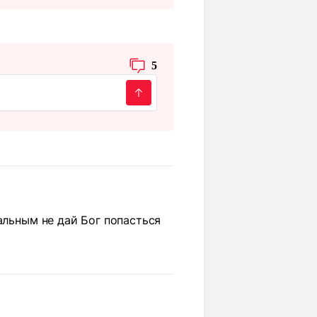
5
альным не дай Бог попасться