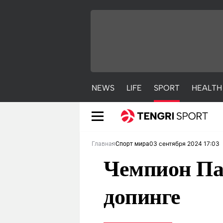
NEWS
LIFE
SPORT
HEALTH
03 сентября 2024 17:03
Главная
Спорт мира
Чемпион Па
допинге
NEWS
LIFE
S
Новости
Красиво
С