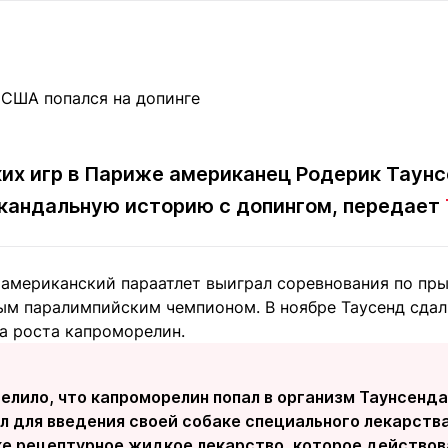
Статьи
округ спорта
Статьи
Полезное
ренды
Блоги
ига
Обзоры
емпионов
Спецпроек
х игр в Париже американец Родерик Таунсе
скандальную историю с допингом, передает
Контакты редакции
Вакансии
Реклама
Пресс-центр
американский параатлет выиграл соревнования по пры
ым паралимпийским чемпионом. В ноябре Таусенд сдал
клама
а роста капроморелин.
+7 (700) 3 888 188
елило, что капроморелин попал в организм Таунсенда
л для введения своей собаке специального лекарства
ке рецептурное жидкое лекарство, которое действов