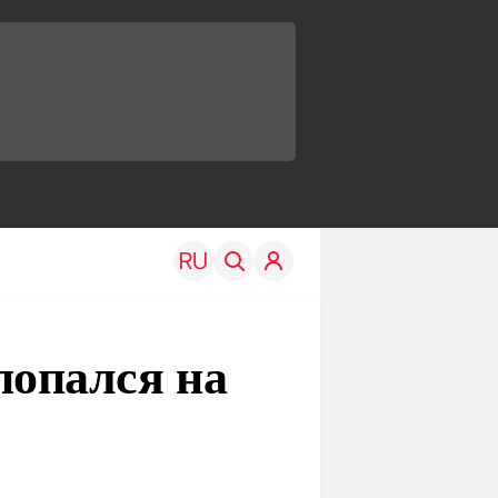
опался на
TRAVEL
EDU
Моя страна
Новости