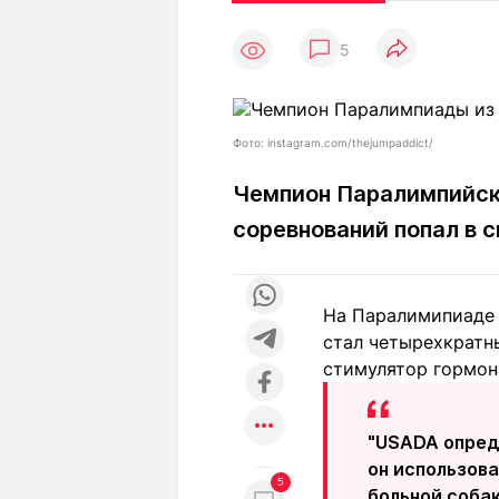
Статьи
Выгодно
В
5
Погода
Полезно
Т
Спецпроекты
Любопытно
Л
ч
Рейтинги
Гороскопы
Фото: instagram.com/thejumpaddict/
Рецепты
Чемпион Паралимпийски
соревнований попал в 
О проекте
На Паралимипиаде 
стал четырехкратн
Редакция
Ре
стимулятор гормон
+7 (777) 001 44 99
"USADA опред
он использова
5
больной соба