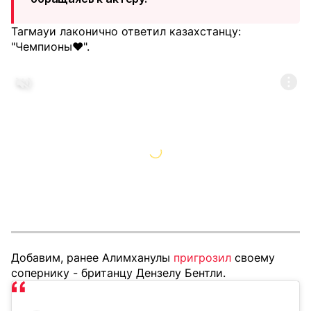
Тагмауи лаконично ответил казахстанцу:
"Чемпионы❤️".
Добавим, ранее Алимханулы
пригрозил
своему
сопернику - британцу Дензелу Бентли.