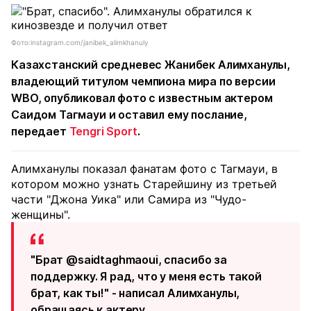
Фото:instagram.com/janibek_alimkhanuly
Казахстанский средневес
Жанибек Алимханулы
,
владеющий титулом чемпиона мира по версии
WBO, опубликовал фото с известным актером
Саидом Тагмауи и оставил ему послание,
передает
Tengri Sport
.
Алимханулы показал фанатам фото с Тагмауи, в
котором можно узнать Старейшину из третьей
части "Джона Уика" или Самира из "Чудо-
женщины".
"Брат @saidtaghmaoui, спасибо за
поддержку. Я рад, что у меня есть такой
брат, как ты!" - написал Алимханулы,
обращаясь к актеру.