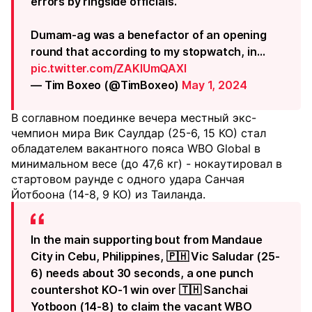
errors by ringside officials.
Dumam-ag was a benefactor of an opening
round that according to my stopwatch, in…
pic.twitter.com/ZAKIUmQAXI
— Tim Boxeo (@TimBoxeo)
May 1, 2024
В соглавном поединке вечера местный экс-
чемпион мира Вик Саулдар (25-6, 15 КО) стал
обладателем вакантного пояса WBO Global в
минимальном весе (до 47,6 кг) - нокаутировал в
стартовом раунде с одного удара Санчая
Йотбоона (14-8, 9 КО) из Таиланда.
In the main supporting bout from Mandaue
City in Cebu, Philippines, 🇵🇭 Vic Saludar (25-
6) needs about 30 seconds, a one punch
countershot KO-1 win over 🇹🇭 Sanchai
Yotboon (14-8) to claim the vacant WBO