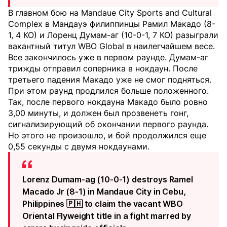
В главном бою на Mandaue City Sports and Cultural
Complex в Мандауэ филиппинцы Рамил Макадо (8-
1, 4 КО) и Лоренц Думам-аг (10-0-1, 7 КО) разыграли
вакантный титул WBO Global в наилегчайшем весе.
Все закончилось уже в первом раунде. Думам-аг
трижды отправил соперника в нокдаун. После
третьего падения Макадо уже не смог подняться.
При этом раунд продлился больше положенного.
Так, после первого нокдауна Макадо было ровно
3,00 минуты, и должен был прозвенеть гонг,
сигнализирующий об окончании первого раунда.
Но этого не произошло, и бой продолжился еще
0,55 секунды с двумя нокдаунами.
Lorenz Dumam-ag (10-0-1) destroys Ramel
Macado Jr (8-1) in Mandaue City in Cebu,
Philippines 🇵🇭 to claim the vacant WBO
Oriental Flyweight title in a fight marred by