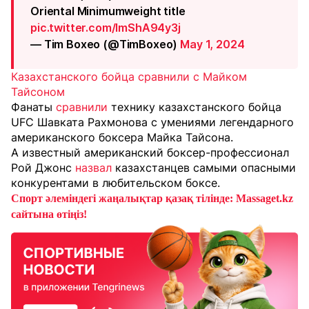
Oriental Minimumweight title
pic.twitter.com/ImShA94y3j
— Tim Boxeo (@TimBoxeo)
May 1, 2024
Казахстанского бойца сравнили с Майком
Тайсоном
Фанаты
сравнили
технику казахстанского бойца
UFC Шавката Рахмонова с умениями легендарного
американского боксера Майка Тайсона.
А известный американский боксер-профессионал
Рой Джонс
назвал
казахстанцев самыми опасными
конкурентами в любительском боксе.
Спорт әлеміндегі жаңалықтар қазақ тілінде: Massaget.kz
сайтына өтіңіз!