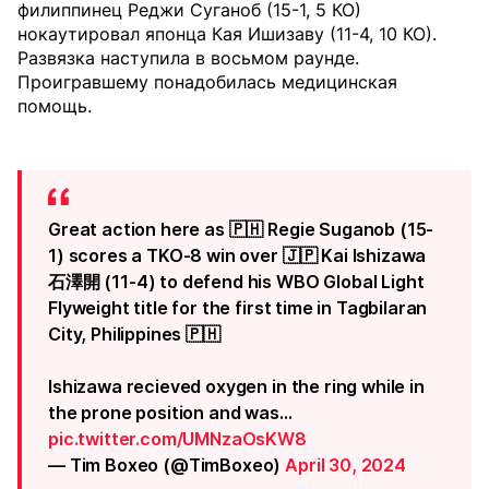
филиппинец Реджи Суганоб (15-1, 5 КО)
нокаутировал японца Кая Ишизаву (11-4, 10 КО).
Развязка наступила в восьмом раунде.
Проигравшему понадобилась медицинская
помощь.
Great action here as 🇵🇭 Regie Suganob (15-
1) scores a TKO-8 win over 🇯🇵 Kai Ishizawa
石澤開 (11-4) to defend his WBO Global Light
Flyweight title for the first time in Tagbilaran
City, Philippines 🇵🇭
Ishizawa recieved oxygen in the ring while in
the prone position and was…
pic.twitter.com/UMNzaOsKW8
— Tim Boxeo (@TimBoxeo)
April 30, 2024