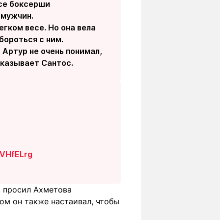
все боксерши
 мужчин.
егком весе. Но она вела
бороться с ним.
 Артур не очень понимал,
сказывает Сантос.
YVHfELrg
то просил Ахметова
том он также настаивал, чтобы