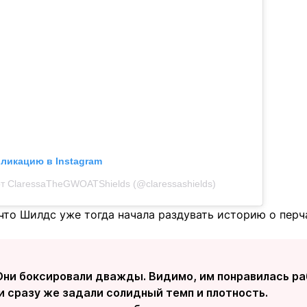
бликацию в Instagram
т ClaressaTheGWOATShields (@claressashields)
что Шилдс уже тогда начала раздувать историю о перча
Они боксировали дважды. Видимо, им понравилась ра
и сразу же задали солидный темп и плотность.