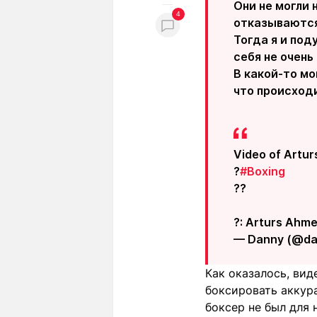
Они не могли 
4
отказываются 
Тогда я и под
себя не очень
В какой-то мо
что происходи
Video of Artur
?
#Boxing
??
?: Arturs Ahme
— Danny (@da
Как оказалось, вид
боксировать аккура
боксер не был для 