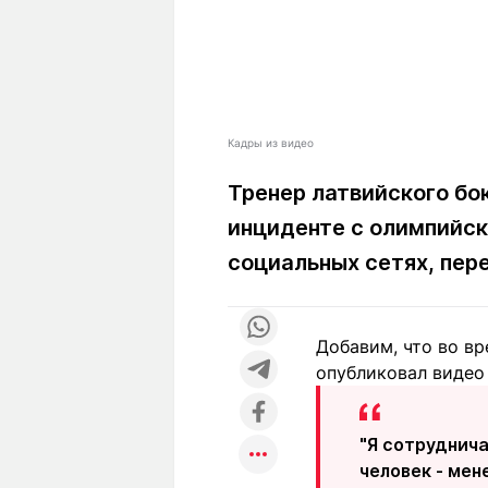
Кадры из видео
Тренер латвийского бо
инциденте с олимпийск
социальных сетях, пе
Добавим, что во в
опубликовал видео
"Я сотруднич
человек - мен