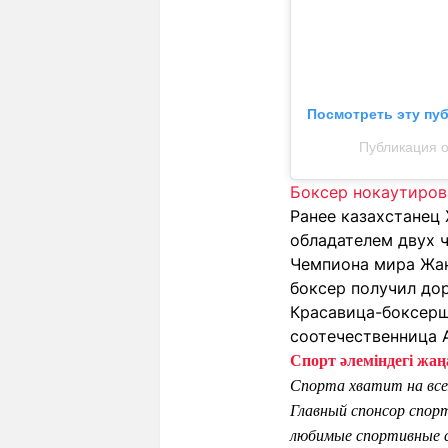
Посмотреть эту пу
Публикация о
Боксер нокаутиров
Ранее казахстанец
обладателем двух 
Чемпиона мира Жа
боксер получил до
Красавица-боксерш
соотечественница 
Спорт әлеміндегі жаңа
Спорта хватит на все
Главный спонсор спор
любимые спортивные с