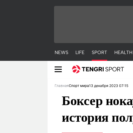
NEWS
LIFE
SPORT
HEALTH
13 декабря 2023 07:15
Главная
Спорт мира
Боксер нок
история по
NEWS
LIFE
S
Новости
Красиво
С