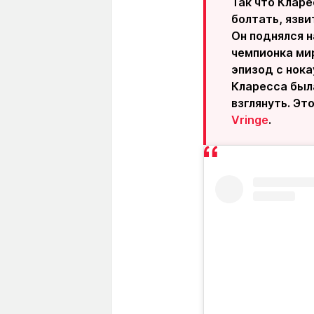
Так что Кларе
болтать, язви
Он поднялся н
чемпионка мир
эпизод с нока
Кларесса была
взглянуть. Эт
Vringe
.