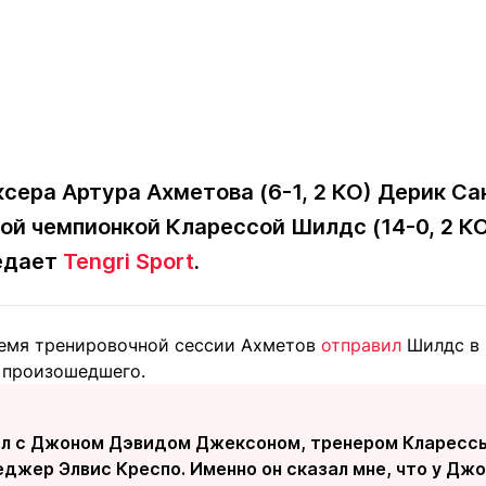
ксера Артура Ахметова (6-1, 2 КО) Дерик Са
ой чемпионкой Кларессой Шилдс (14-0, 2 КО
редает
Tengri Sport
.
ремя тренировочной сессии Ахметов
отправил
Шилдс в г
 произошедшего.
ал с Джоном Дэвидом Джексоном, тренером Кларессы
еджер Элвис Креспо. Именно он сказал мне, что у Дж