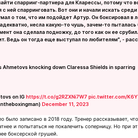
найти спарринг-партнера для Кларессы, потому что 
с ней спарринговать. Вот они и начали искать среди
умал о том, что им подойдет Артур. Он боксировал в л
 адекватно, несла какую-то чушь, зачем-то пыталась 
мент она сделала подножку, до того как он ее срубил.
т. Ведь он тогда еще выступал по любителям", - рас
s Ahmetovs knocking down Claressa Shields in sparring
tovs on IG
https://t.co/g2RZXNi7W7
pic.twitter.com/K6
ntheboxingman)
December 11, 2023
ео было записано в 2018 году. Тренер рассказывает, ч
тнее и попытаться не покалечить соперницу. Но при э
нее боксерской грушей.