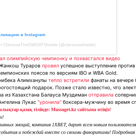
бликацию в Instagram
т ClaressaTheGWOATShields (@claressashields)
ал олимпийскую чемпионку и похвастался видео
 Жанкош Тураров
провел
успешное выступление против 
чемпионских поясов по версиям IBO и WBA Gold.
нибека Алимханулы
тепло встретили
фанаты на вечере 
рогостоящий подарок. Позже стало известно, что эле
а из Казахстана Балауса Муздиман
отправила
соперниц
Ангелина Лукас
"уронила"
боксера-мужчину во время сп
лықтар қазақ тілінде: Massaget.kz сайтына өтіңіз!
х!
тивных эмоций, компания 1XBET, дарит всем новым пользователя
обытия и побеждай вместе со своими фаворитами! Подробная 