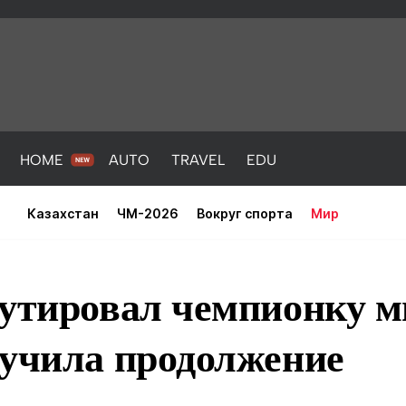
HOME
AUTO
TRAVEL
EDU
Казахстан
ЧМ-2026
Вокруг спорта
Мир
аутировал чемпионку м
лучила продолжение
PORT
HEALTH
HOME
AUTO
Новости
порт
Новости
Новости