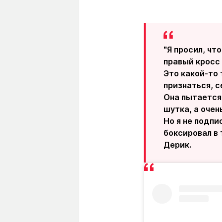
"Я просил, чт
правый кросс 
Это какой-то 
признаться, с
Она пытается 
шутка, а очен
Но я не подпи
боксировал в 
Дерик.