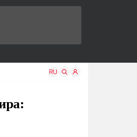
ира:
TRAVEL
EDU
Моя страна
Новости