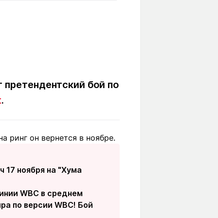
Вокруг света
Образование
Путевые
Учебные
заметки
заведения
Маршруты
ты
Заилийского
Алатау
т претендентский бой по
t
.
Светлая тема
а ринг он вернется в ноябре.
Мы в социальных сетях
 17 ноября на "Хума
линии WBC в среднем
ра по версии WBC! Бой