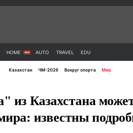
HOME
AUTO
TRAVEL
EDU
Казахстан
ЧМ-2026
Вокруг спорта
Мир
а" из Казахстана может
мира: известны подроб
PORT
HEALTH
HOME
AUTO
Новости
порт
Новости
Новости