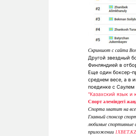
Скриншот с сайта Bo
Другой звездный б
Финляндией в отбор
Еще один боксер-п
среднем весе, а в
поединке с Саулем 
"Казахский язык и 
Спорт әлеміндегі жаңа
Спорта хватит на все
Главный спонсор спор
любимые спортивные с
приложении
1XBET.K