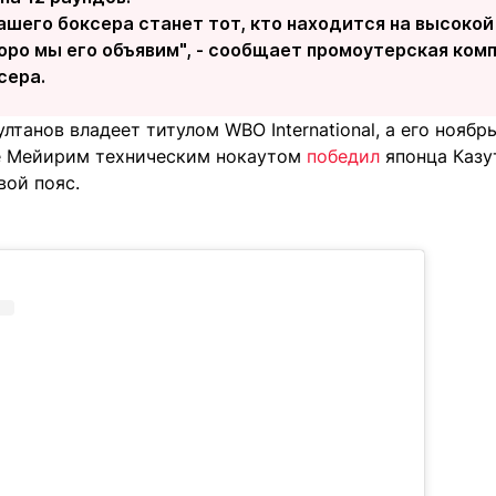
ашего боксера станет тот, кто находится на высокой
коро мы его объявим", - сообщает промоутерская ко
сера.
лтанов владеет титулом WBO International, а его ноябр
ле Мейирим техническим нокаутом
победил
японца Казут
вой пояс.