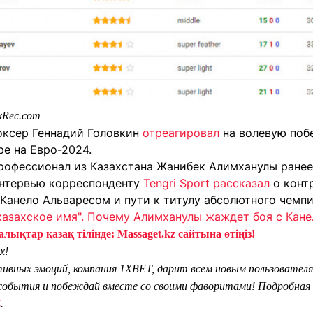
xRec.com
оксер Геннадий Головкин
отреагировал
на волевую побе
е на Евро-2024.
рофессионал из Казахстана Жанибек Алимханулы ране
 интервью корреспонденту
Tengri Sport
рассказал
о конт
Канело Альваресом и пути к титулу абсолютного чемпи
казахское имя". Почему Алимханулы жаждет боя с Кане
лықтар қазақ тілінде: Massaget.kz сайтына өтіңіз!
х!
тивных эмоций, компания 1XBET, дарит всем новым пользователя
обытия и побеждай вместе со своими фаворитами! Подробная 
Z
.