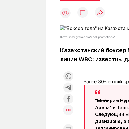
Статьи
Выгодно
В
Погода
Полезно
Т
Спецпроекты
Любопытно
Л
ч
Рейтинги
Гороскопы
Фото: instagram.com/adal_promotions/
Рецепты
Казахстанский боксер 
линии WBC: известны д
О проекте
Ранее 30-летний с
Редакция
Ре
+7 (777) 001 44 99
"Мейирим Нурс
Арена" в Ташк
Следующий ма
дивизионе, а
запланирован 