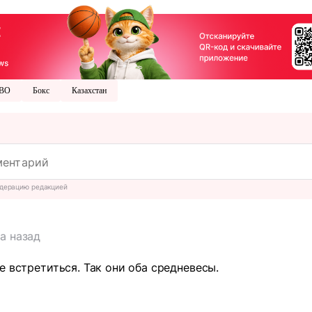
BO
Бокс
Казахстан
дерацию редакцией
да назад
е встретиться. Так они оба средневесы.