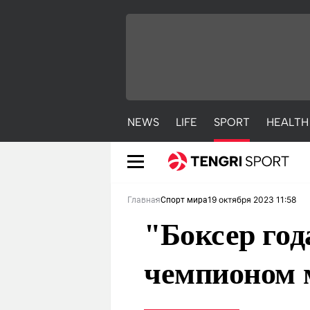
NEWS
LIFE
SPORT
HEALTH
19 октября 2023 11:58
Главная
Спорт мира
"Боксер год
чемпионом 
NEWS
LIFE
S
Новости
Красиво
С