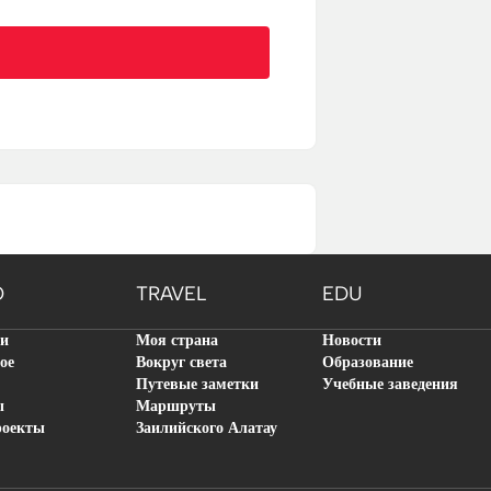
O
TRAVEL
EDU
ти
Моя страна
Новости
ое
Вокруг света
Образование
Путевые заметки
Учебные заведения
ы
Маршруты
роекты
Заилийского Алатау