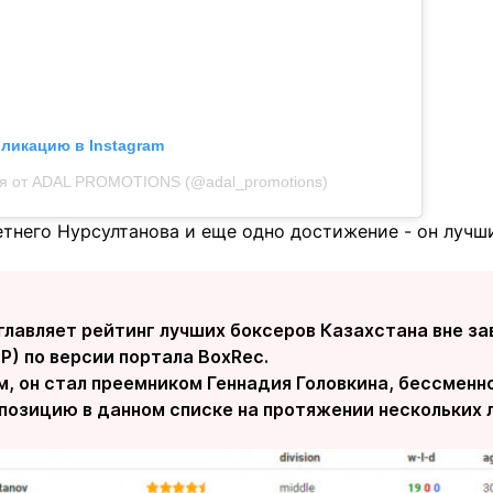
бликацию в Instagram
я от ADAL PROMOTIONS (@adal_promotions)
летнего Нурсултанова и еще одно достижение - он луч
главляет рейтинг лучших боксеров Казахстана вне з
Р) по версии портала BoxRec.
м, он стал преемником Геннадия Головкина, бессмен
озицию в данном списке на протяжении нескольких л