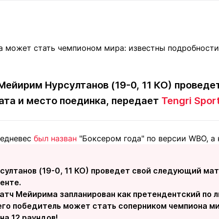
Статьи
округ спорта
Статьи
Полезное
ренды
Блоги
ига
Обзоры
емпионов
Спецпроек
Мейирим Нурсултанов (19-0, 11 КО) проведе
ата и место поединка, передает
Tengri Spor
Контакты редакции
Вакансии
Реклама
Пресс-центр
редневес
был назван
"Боксером года" по версии WBO, а н
клама
+7 (700) 3 888 188
ултанов (19-0, 11 КО) проведет свой следующий матч
енте.
тч Мейирима запланирован как претендентский по 
 его победитель может стать соперником чемпиона ми
на 12 раундов!