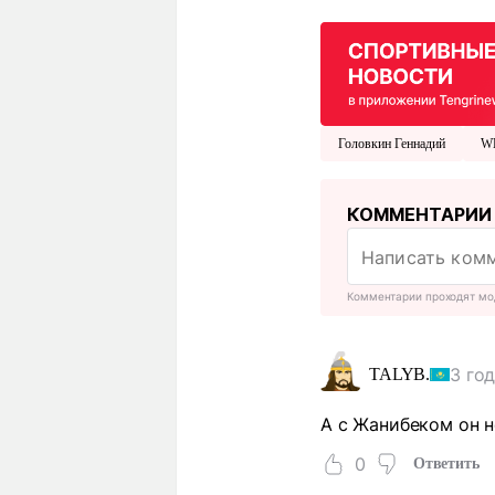
Головкин Геннадий
W
КОММЕНТАРИИ
Комментарии проходят мо
3 го
TALYB.
А с Жанибеком он н
0
Ответить