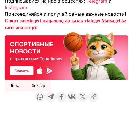
Подписывайся на нас в соцсетях:
Telegram
и
Instagram
.
Присоединяйся и получай самые важные новости!
Спорт әлеміндегі жаңалықтар қазақ тілінде: Massaget.kz
сайтына өтіңіз!
Бокс
боксер