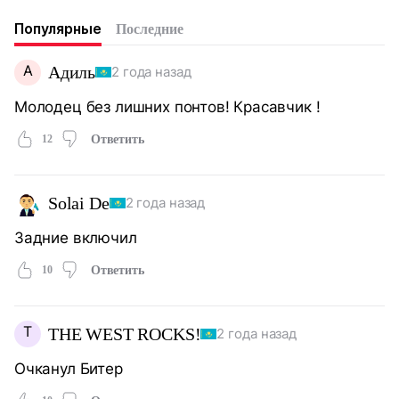
Популярные
Последние
А
Адиль
2 года назад
Молодец без лишних понтов! Красавчик !
12
Ответить
Solai De
2 года назад
Задние включил
10
Ответить
T
THE WEST ROCKS!
2 года назад
Очканул Битер