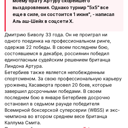
моему брату Артуру скорейшего
выздоровления. Однако турнир "5х5" все
еще в силе, он состоится 1 июня", - написал
Аль аш-Шейх в соцсети X.
Дмитрию Биволу 33 года. Он не проиграл ни
одного поединка на профессиональном ринге,
одержав 22 победы. В своем последнем бою,
состоявшемся в декабре, россиянин победил
единогласным судейским решением британца
Линдона Артура.
Бетербиев также является непобежденным
спортсменом. За свою профессиональную карьеру
уроженец Хасавюрта провел 20 боев, которые
завершил досрочными победами. В своем
последнем бою в январе Бетербиев досрочно
остановил в седьмом раунде победителя
Всемирной боксерской суперсерии (WBSS) и экс-
чемпиона во втором среднем весе британца
Каллума Смита.