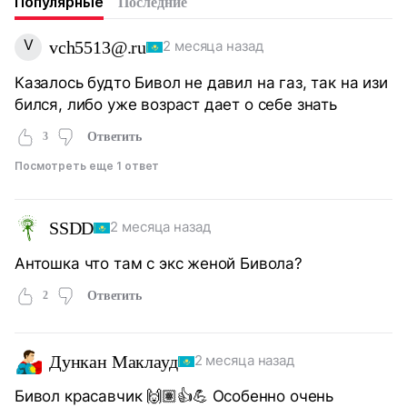
Популярные
Последние
V
vch5513@.ru
2 месяца назад
Казалось будто Бивол не давил на газ, так на изи
бился, либо уже возраст дает о себе знать
3
Ответить
Посмотреть еще 1 ответ
SSDD
2 месяца назад
Антошка что там с экс женой Бивола?
2
Ответить
Дункан Маклауд
2 месяца назад
Бивол красавчик 🙌🏽👍💪 Особенно очень