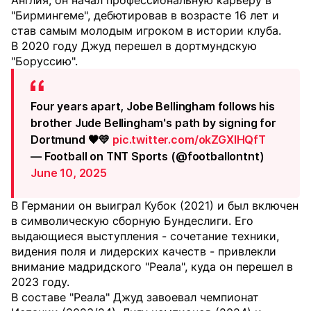
Англия, он начал профессиональную карьеру в
"Бирмингеме", дебютировав в возрасте 16 лет и
став самым молодым игроком в истории клуба.
В 2020 году Джуд перешел в дортмундскую
"Боруссию".
Four years apart, Jobe Bellingham follows his
brother Jude Bellingham's path by signing for
Dortmund 🖤💛
pic.twitter.com/okZGXlHQfT
— Football on TNT Sports (@footballontnt)
June 10, 2025
В Германии он выиграл Кубок (2021) и был включен
в символическую сборную Бундеслиги. Его
выдающиеся выступления - сочетание техники,
видения поля и лидерских качеств - привлекли
внимание мадридского "Реала", куда он перешел в
2023 году.
В составе "Реала" Джуд завоевал чемпионат