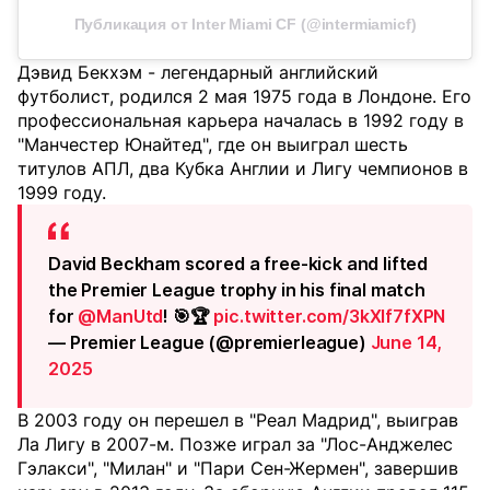
Публикация от Inter Miami CF (@intermiamicf)
Дэвид Бекхэм - легендарный английский
футболист, родился 2 мая 1975 года в Лондоне. Его
профессиональная карьера началась в 1992 году в
"Манчестер Юнайтед", где он выиграл шесть
титулов АПЛ, два Кубка Англии и Лигу чемпионов в
1999 году.
David Beckham scored a free-kick and lifted
the Premier League trophy in his final match
for
@ManUtd
! 🎯🏆
pic.twitter.com/3kXIf7fXPN
— Premier League (@premierleague)
June 14,
2025
В 2003 году он перешел в "Реал Мадрид", выиграв
Ла Лигу в 2007-м. Позже играл за "Лос-Анджелес
Гэлакси", "Милан" и "Пари Сен-Жермен", завершив