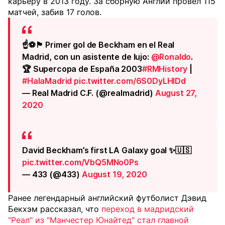
карьеру в 2013 году. За сборную Англии провел 115
матчей, забив 17 голов.
☝⚽🏴󠁧󠁢󠁥󠁮󠁧󠁿 Primer gol de Beckham en el Real
Madrid, con un asistente de lujo:
@Ronaldo
.
🏆 Supercopa de España 2003
#RMHistory
|
#HalaMadrid
pic.twitter.com/6S0DyLHlDd
— Real Madrid C.F. (@realmadrid)
August 27,
2020
David Beckham’s first LA Galaxy goal ✨🇺🇸
pic.twitter.com/VbQ5MNo0Ps
— 433 (@433)
August 19, 2020
Ранее легендарный английский футболист Дэвид
Бекхэм рассказал, что
переход в мадридский
"Реал" из "Манчестер Юнайтед" стал главной