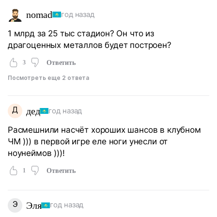
nomad
год назад
1 млрд за 25 тыс стадион? Он что из
драгоценных металлов будет построен?
3
Ответить
Посмотреть еще 2 ответа
Д
дед
год назад
Расмешнили насчёт хороших шансов в клубном
ЧМ ))) в первой игре еле ноги унесли от
ноунеймов )))!
1
Ответить
Э
Эля
год назад