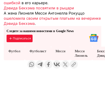
ошибкой
в его карьере.
Дэвида Бекхэма посвятили в рыцари
А жена Лионеля Месси Антонелла Рокуццо
ошеломила своим открытым платьем на вечеринке
Дэвида Бекхэма
.
Следите за нашими новостями в Google News
Подписаться
Футбол
Футболист
Месси
Месси
Бекх
Лионель
Дэви