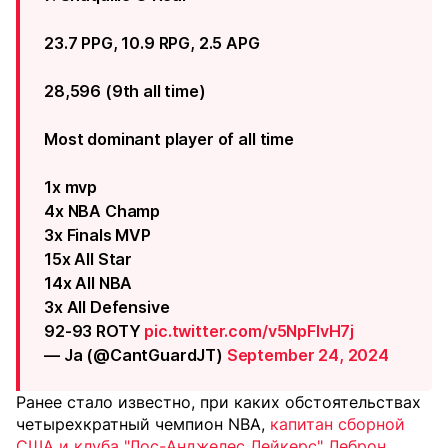
23.7 PPG, 10.9 RPG, 2.5 APG
28,596 (9th all time)
Most dominant player of all time
1x mvp
4x NBA Champ
3x Finals MVP
15x All Star
14x All NBA
3x All Defensive
92-93 ROTY
pic.twitter.com/v5NpFlvH7j
— Ja (@CantGuardJT)
September 24, 2024
Ранее стало известно, при каких обстоятельствах
четырехкратный чемпион NBA,
капитан сборной
США и клуба "Лос-Анджелес Лейкерс" Леброн