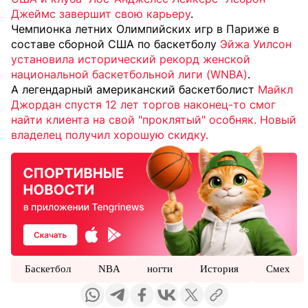
Джеймс завершит свою карьеру
.
Чемпионка летних Олимпийских игр в Париже в
составе сборной США по баскетболу
Эйжа Уилсон
установила исторический рекорд женской
национальной баскетбольной лиги (WNBA)
.
А легендарный американский баскетболист
Майкл
Джордан спустя 12 лет торгов наконец-то смог
найти клиента на свой "проклятый" особняк. Новый
владелец получил хорошую скидку.
Баскетбол
NBA
ногти
История
Смех