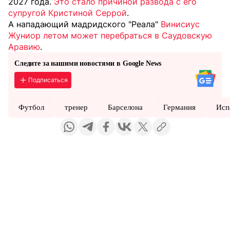
2027 года.
Это стало причиной развода с его
супругой Кристиной Серрой
.
А нападающий мадридского "Реала"
Винисиус
Жуниор летом может перебраться в Саудовскую
Аравию
.
Следите за нашими новостями в Google News
Подписаться
Футбол
тренер
Барселона
Германия
Исп