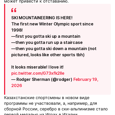
может привести к отставанию.
SKI MOUNTAINEERING IS HERE!
The first new Winter Olympic sport since
1998!
—first you gotta ski up a mountain
—then you gotta run up a staircase
—then you gotta ski down a mountain (not
pictured, looks like other sports tbh)
It looks miserable! I love it!
pic.twitter.com/G73xfk2Ile
— Rodger Sherman (@rodger)
February 19,
2026
Казахстанские спортсмены в новом виде
программы не участвовали, а, например, для
сборной России, серебро в ски-альпинизме стало
первой медалью на Играх в Италии.