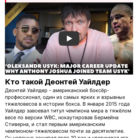
Смотреть видео YouTube
Кто такой Деонтей Уайлдер
Деонтей Уайлдер - американский боксёр-
профессионал, один из самых ярких и взрывных
тяжеловесов в истории бокса. В январе 2015 года
Уайлдер завоевал титул чемпиона мира в тяжёлом
весе по версии WBC, нокаутировав Бермейна
Стиверна, и стал первым американским
чемпионом-тяжеловесом почти за десятилетие.
Он успешно защитил пояс 10 раз и удерживал его