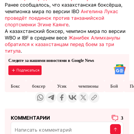
Ранее сообщалось, что казахстанская боксёрша,
чемпионка мира по версии IBO
Ангелина Лукас
проведёт поединок против танзанийской
спортсменки Эгине Каянге
.
А казахстанский боксер, чемпион мира по версии
WBO и IBF в среднем весе
Жанибек Алимханулы
обратился к казахстанцам перед боем за три
титула
.
Следите за нашими новостями в Google News
Подписаться
Бокс
боксер
Усик
чемпионы
Бой
П
КОММЕНТАРИИ
3