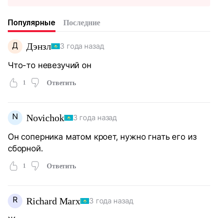
Популярные
Последние
Д
Дэнзл
3 года назад
Что-то невезучий он
1
Ответить
N
Novichok
3 года назад
Он соперника матом кроет, нужно гнать его из
сборной.
1
Ответить
R
Richard Marx
3 года назад