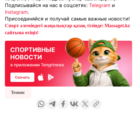
Подписывайся на нас в соцсетях:
Telegram
и
Instagram
.
Присоединяйся и получай самые важные новости!
Спорт әлеміндегі жаңалықтар қазақ тілінде: Massaget.kz
сайтына өтіңіз!
Теннис