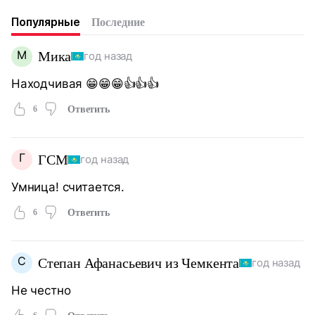
Популярные
Последние
М
Мика
год назад
Находчивая 😁😁😁👍👍👍
6
Ответить
Г
ГСМ
год назад
Умница! считается.
6
Ответить
С
Степан Афанасьевич из Чемкента
год назад
Не честно