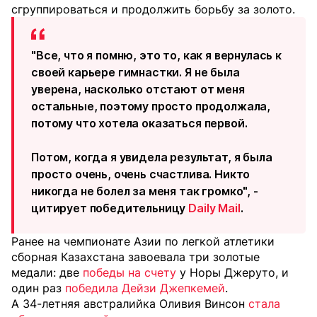
сгруппироваться и продолжить борьбу за золото.
"Все, что я помню, это то, как я вернулась к
своей карьере гимнастки. Я не была
уверена, насколько отстают от меня
остальные, поэтому просто продолжала,
потому что хотела оказаться первой.
Потом, когда я увидела результат, я была
просто очень, очень счастлива. Никто
никогда не болел за меня так громко", -
цитирует победительницу
Daily Mail
.
Ранее на чемпионате Азии по легкой атлетики
сборная Казахстана завоевала три золотые
медали: две
победы на счету
у Норы Джеруто, и
один раз
победила Дейзи Джепкемей
.
А 34-летняя австралийка Оливия Винсон
стала