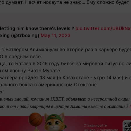
то думает. Насчет нокаута не знаю... Ему сложно будет 
letting him know there's levels ?
pic.twitter.com/U8UkN
xing (@trboxing)
May 11, 2023
ю с Батлером Алимханулы во второй раз в карьере буд
O в среднем весе.
ца, то Батлер в 2019 году бился за мировой титул по л
том японцу Риоте Мурате.
атлера пройдет 13 мая (в Казахстане - утро 14 мая) и
ального бокса в американском Стоктоне.
а!
ивных эмоций, компания 1XBET, объявляет о невероятной акции
ключи от новой квартиры в центре Алматы вместе с компанией