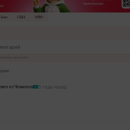
Бокс
США
WBO
дерацию редакцией
дние
3 года назад
вич из Чемкента