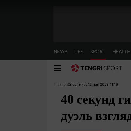
NEWS
LIFE
SPORT
HEALTH
12 мая 2023 11:19
Главная
Спорт мира
40 секунд г
дуэль взгля
NEWS
LIFE
S
Новости
Красиво
С