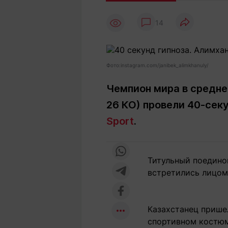
Статьи
Выгодно
В
14
Погода
Полезно
Т
Спецпроекты
Любопытно
Л
ч
Рейтинги
Гороскопы
Фото:instagram.com/janibek_alimkhanuly/
Рецепты
Чемпион мира в среднем
26 КО) провели 40-сек
О проекте
Sport
.
Титульный поедино
Редакция
Ре
встретились лицом 
+7 (777) 001 44 99
Казахстанец прише
спортивном костюм