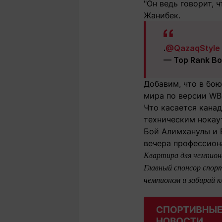
"Он ведь говорит, ч
Жанибек.
.
@QazaqStyle
— Top Rank Bo
Добавим, что в бо
мира по версии WB
Что касается канад
техническим нокау
Бой Алимханулы и Б
вечера профессион
Квартира для чемпион
Главный спонсор спорт
чемпионом и забирай 