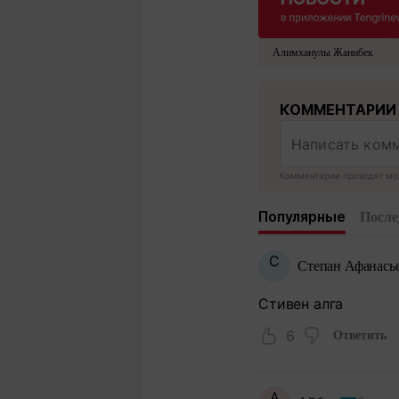
Алимханулы Жанибек
КОММЕНТАРИИ
Комментарии проходят мо
Популярные
После
С
Степан Афанасье
Стивен алга
6
Ответить
А