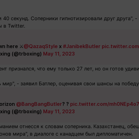
и 40 секунд. Соперники гипнотизировали друг друга", -
в Twitter.
wn here ⚔️
@QazaqStyle
x
#JanibekButler
pic.twitter.c
xing (@trboxing)
May 11, 2023
нт признался, что ему только 27 лет, но он готов удив
 мир", - заявил Батлер, оценивая свои шансы на победу
horizon
@BangBangButler
? ?
pic.twitter.com/mh0NEp4o
xing (@trboxing)
May 11, 2023
манием отнесся к словам соперника. Казахстанец, обе
онов мира", в диалоге с канадцем был дипломатичен.