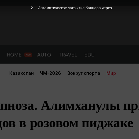
1
Автоматическое закрытие баннера через
HOME
AUTO
TRAVEL
EDU
Казахстан
ЧМ-2026
Вокруг спорта
Мир
ипноза. Алимханулы п
дов в розовом пиджаке
PORT
HEALTH
HOME
AUTO
Новости
порт
Новости
Новости