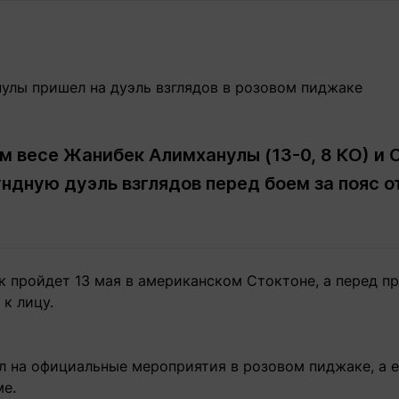
Статьи
округ спорта
Статьи
Полезное
ренды
Блоги
ига
Обзоры
емпионов
Спецпроек
 весе Жанибек Алимханулы (13-0, 8 КО) и С
ундную дуэль взглядов перед боем за пояс 
Контакты редакции
Вакансии
Реклама
Пресс-центр
к пройдет 13 мая в американском Стоктоне, а перед 
клама
к лицу.
+7 (700) 3 888 188
л на официальные мероприятия в розовом пиджаке, а е
е.