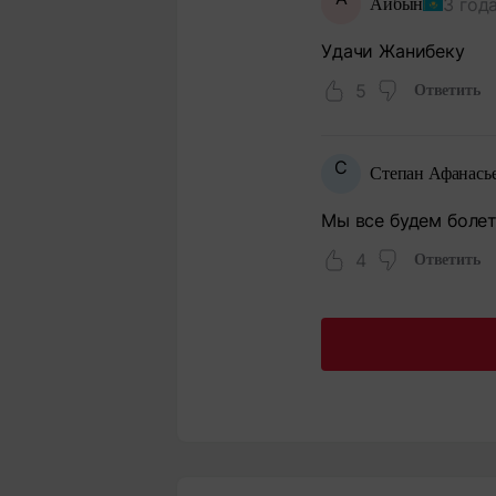
3 год
Айбын
Удачи Жанибеку
5
Ответить
С
Степан Афанасье
Мы все будем болет
4
Ответить