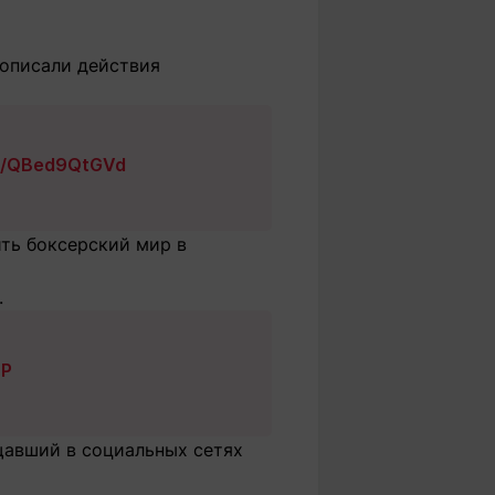
 описали действия
om/QBed9QtGVd
ить боксерский мир в
.
7P
щавший в социальных сетях