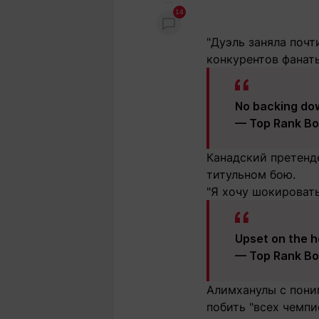
14
"Дуэль заняла почт
конкурентов фанаты 
No backing do
— Top Rank Bo
Канадский претенде
титульном бою.
"Я хочу шокировать
Upset on the 
— Top Rank Bo
Алимханулы с пони
побить "всех чемпи