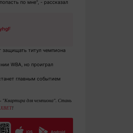
попасть по мне", - рассказал
xyhgF
ет защищать титул чемпиона
инии WBA, но проиграл
 станет главным событием
 - "Квартира для чемпиона". Стань
1XBET
!